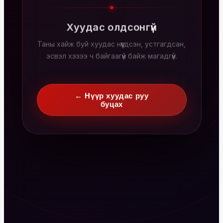
Хуудас олдсонгүй
Таны хайж буй хуудас нүүгдсэн, устгагдсан,
эсвэл хэзээ ч байгаагүй байж магадгүй.
← Нүүр хуудас руу
буцах