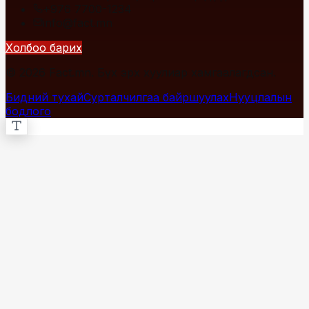
+976 7700-1234
info@fact.mn
Холбоо барих
© 2026 Fact.mn. Бүх эрх хуулиар хамгаалагдсан.
Бидний тухай
Сурталчилгаа байршуулах
Нууцлалын
бодлого