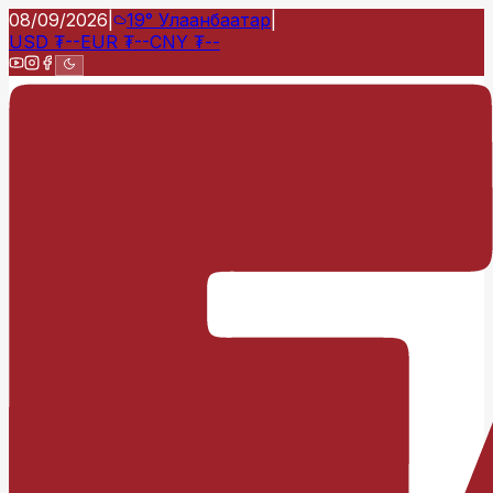
08/09/2026
|
19°
Улаанбаатар
|
USD
₮
--
EUR
₮
--
CNY
₮
--