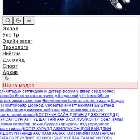
Эхлэл
Улс Төр
Эдийн засаг
Технологи
Нийгэм
Дэлхийд
Спорт
Архив
Шинэ мэдээ
-Хятадын сэтгүүлчдийн16 дугаар форум 9 дүгээр сард болно
|
лтийн бэлтгэл ажлын хүрээнд Шадар сайд Н.Номтойбаяр
овь аймагт ажиллав
|
Өвөлжилтийн бэлтгэл ажлын хүрээнд Шадар
.Номтойбаяр Дорнод, Сүхбаатар аймагт ажиллав
|
Бүх шатанд
тийн горимд шилжиж, найр наадам, зөвлөгөөн, гадаад
лтыг хориглолоо
|
КОП17-ЫН САЙН ДУРЫН ИДЭВХТНҮҮДЭД
ЛСАН СУРГАЛТ ҮЕ ШАТТАЙГААР ЭХЭЛЛЭЭ
|
КОП17: Соёл, аялал
алын хөтөлбөр, зочид буудал хариуцсан дэд хорооноос
эл хийлээ
|
КОП17 ХУРАЛД АЖИЛЛАХ ОНЦГОЙ БАЙДЛЫН
ДЭХҮҮН ГАМШГААС ХАМГААЛАХ ТАКТИКИЙН ХАМТАРСАН
ГА СУРГУУЛИЙГ ЗОХИОН БАЙГУУЛЛАА
|
ТААНАГҮЙ ГОВЬ