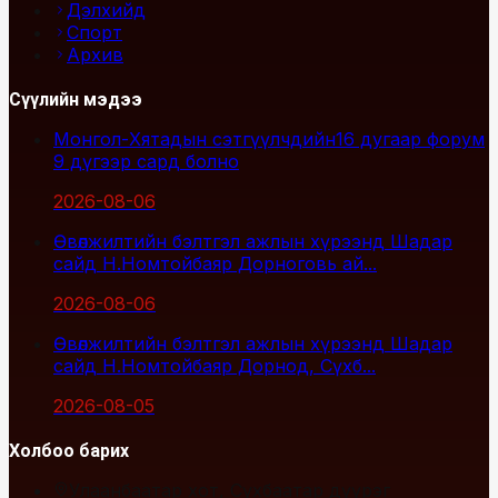
Дэлхийд
Спорт
Архив
Сүүлийн мэдээ
Монгол-Хятадын сэтгүүлчдийн16 дугаар форум
9 дүгээр сард болно
2026-08-06
Өвөлжилтийн бэлтгэл ажлын хүрээнд Шадар
сайд Н.Номтойбаяр Дорноговь ай...
2026-08-06
Өвөлжилтийн бэлтгэл ажлын хүрээнд Шадар
сайд Н.Номтойбаяр Дорнод, Сүхб...
2026-08-05
Холбоо барих
Улаанбаатар хот, Сүхбаатар дүүрэг