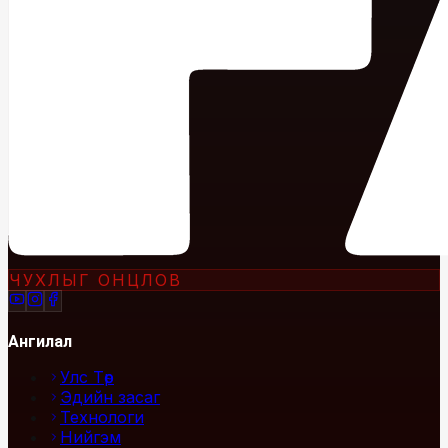
ЧУХЛЫГ ОНЦЛОВ
Ангилал
Улс Төр
Эдийн засаг
Технологи
Нийгэм