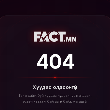
404
Хуудас олдсонгүй
Таны хайж буй хуудас нүүгдсэн, устгагдсан,
эсвэл хэзээ ч байгаагүй байж магадгүй.