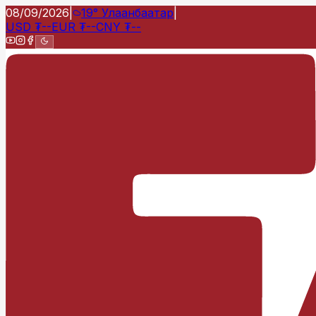
08/09/2026
|
19°
Улаанбаатар
|
USD
₮
--
EUR
₮
--
CNY
₮
--