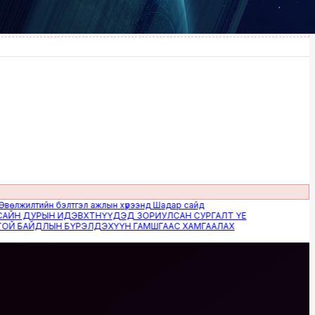
лтийн бэлтгэл ажлын хүрээнд Шадар сайд
 ДУРЫН ИДЭВХТНҮҮДЭД ЗОРИУЛСАН СУРГАЛТ ҮЕ
БАЙДЛЫН БҮРЭЛДЭХҮҮН ГАМШГААС ХАМГААЛАХ