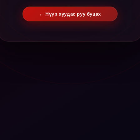
← Нүүр хуудас руу буцах