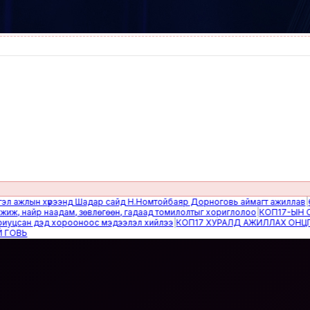
лын хүрээнд Шадар сайд Н.Номтойбаяр Дорноговь аймагт ажиллав
|
Өвөлжи
найр наадам, зөвлөгөөн, гадаад томилолтыг хориглолоо
|
КОП17-ЫН САЙН
ан дэд хорооноос мэдээлэл хийлээ
|
КОП17 ХУРАЛД АЖИЛЛАХ ОНЦГОЙ 
Ь