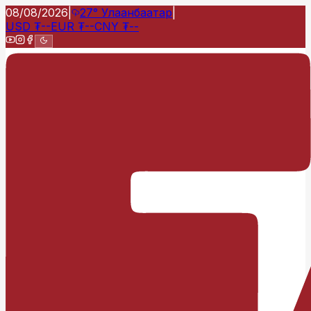
08/08/2026
|
27°
Улаанбаатар
|
USD
₮
--
EUR
₮
--
CNY
₮
--