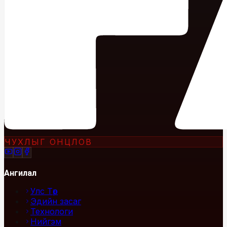
ЧУХЛЫГ ОНЦЛОВ
Ангилал
Улс Төр
Эдийн засаг
Технологи
Нийгэм