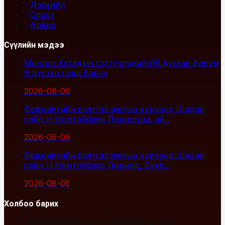
Дэлхийд
Спорт
Архив
Сүүлийн мэдээ
Монгол-Хятадын сэтгүүлчдийн16 дугаар форум
9 дүгээр сард болно
2026-08-06
Өвөлжилтийн бэлтгэл ажлын хүрээнд Шадар
сайд Н.Номтойбаяр Дорноговь ай...
2026-08-06
Өвөлжилтийн бэлтгэл ажлын хүрээнд Шадар
сайд Н.Номтойбаяр Дорнод, Сүхб...
2026-08-05
Холбоо барих
Улаанбаатар хот, Сүхбаатар дүүрэг