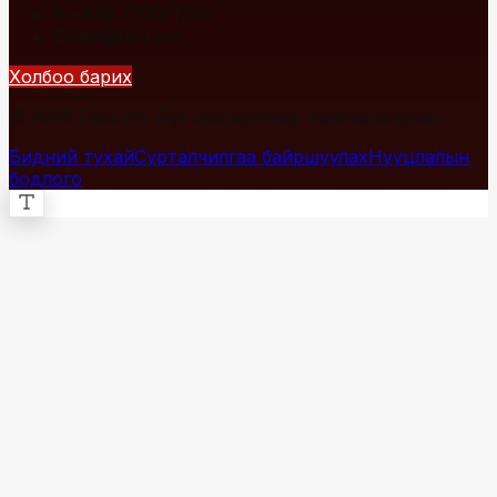
+976 7700-1234
info@fact.mn
Холбоо барих
© 2026 Fact.mn. Бүх эрх хуулиар хамгаалагдсан.
Бидний тухай
Сурталчилгаа байршуулах
Нууцлалын
бодлого