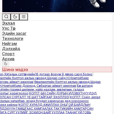
Эхлэл
Улс Төр
Эдийн засаг
Технологи
Нийгэм
Дэлхийд
Спорт
Архив
Шинэ мэдээ
Хятадын сэтгүүлчдийн16 дугаар форум 9 дүгээр сард болно
|
лтийн бэлтгэл ажлын хүрээнд Шадар сайд Н.Номтойбаяр
овь аймагт ажиллав
|
Өвөлжилтийн бэлтгэл ажлын хүрээнд Шадар
.Номтойбаяр Дорнод, Сүхбаатар аймагт ажиллав
|
Бүх шатанд
тийн горимд шилжиж, найр наадам, зөвлөгөөн, гадаад
лтыг хориглолоо
|
КОП17-ЫН САЙН ДУРЫН ИДЭВХТНҮҮДЭД
ЛСАН СУРГАЛТ ҮЕ ШАТТАЙГААР ЭХЭЛЛЭЭ
|
КОП17: Соёл, аялал
алын хөтөлбөр, зочид буудал хариуцсан дэд хорооноос
эл хийлээ
|
КОП17 ХУРАЛД АЖИЛЛАХ ОНЦГОЙ БАЙДЛЫН
ДЭХҮҮН ГАМШГААС ХАМГААЛАХ ТАКТИКИЙН ХАМТАРСАН
ГА СУРГУУЛИЙГ ЗОХИОН БАЙГУУЛЛАА
|
ТААНАГҮЙ ГОВЬ