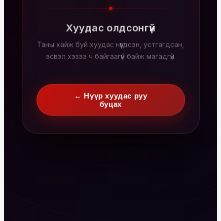
Хуудас олдсонгүй
Таны хайж буй хуудас нүүгдсэн, устгагдсан,
эсвэл хэзээ ч байгаагүй байж магадгүй.
← Нүүр хуудас руу
буцах