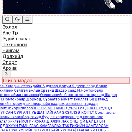
Эхлэл
Улс Төр
Эдийн засаг
Технологи
Нийгэм
Дэлхийд
Спорт
Архив
Шинэ мэдээ
-Хятадын сэтгүүлчдийн16 дугаар форум 9 дүгээр сард болно
|
лтийн бэлтгэл ажлын хүрээнд Шадар сайд Н.Номтойбаяр
овь аймагт ажиллав
|
Өвөлжилтийн бэлтгэл ажлын хүрээнд Шадар
.Номтойбаяр Дорнод, Сүхбаатар аймагт ажиллав
|
Бүх шатанд
тийн горимд шилжиж, найр наадам, зөвлөгөөн, гадаад
лтыг хориглолоо
|
КОП17-ЫН САЙН ДУРЫН ИДЭВХТНҮҮДЭД
ЛСАН СУРГАЛТ ҮЕ ШАТТАЙГААР ЭХЭЛЛЭЭ
|
КОП17: Соёл, аялал
алын хөтөлбөр, зочид буудал хариуцсан дэд хорооноос
эл хийлээ
|
КОП17 ХУРАЛД АЖИЛЛАХ ОНЦГОЙ БАЙДЛЫН
ДЭХҮҮН ГАМШГААС ХАМГААЛАХ ТАКТИКИЙН ХАМТАРСАН
ГА СУРГУУЛИЙГ ЗОХИОН БАЙГУУЛЛАА
|
ТААНАГҮЙ ГОВЬ