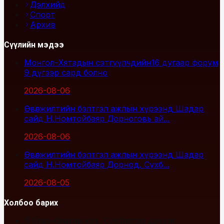
Дэлхийд
Спорт
Архив
Сүүлийн мэдээ
Монгол-Хятадын сэтгүүлчдийн16 дугаар форум
9 дүгээр сард болно
2026-08-06
Өвөлжилтийн бэлтгэл ажлын хүрээнд Шадар
сайд Н.Номтойбаяр Дорноговь ай...
2026-08-06
Өвөлжилтийн бэлтгэл ажлын хүрээнд Шадар
сайд Н.Номтойбаяр Дорнод, Сүхб...
2026-08-05
Холбоо барих
Улаанбаатар хот, Сүхбаатар дүүрэг