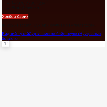
+976 7700-1234
info@fact.mn
Холбоо барих
© 2026 Fact.mn. Бүх эрх хуулиар хамгаалагдсан.
Бидний тухай
Сурталчилгаа байршуулах
Нууцлалын
бодлого