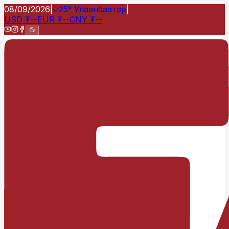
08/09/2026
|
25°
Улаанбаатар
|
USD
₮
--
EUR
₮
--
CNY
₮
--