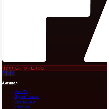
ЧУХЛЫГ ОНЦЛОВ
Ангилал
Улс Төр
Эдийн засаг
Технологи
Нийгэм