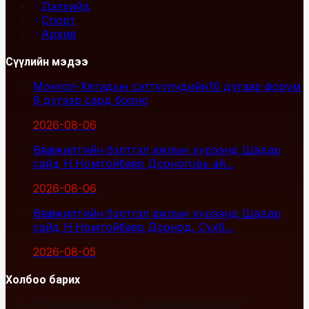
Дэлхийд
Спорт
Архив
Сүүлийн мэдээ
Монгол-Хятадын сэтгүүлчдийн16 дугаар форум
9 дүгээр сард болно
2026-08-06
Өвөлжилтийн бэлтгэл ажлын хүрээнд Шадар
сайд Н.Номтойбаяр Дорноговь ай...
2026-08-06
Өвөлжилтийн бэлтгэл ажлын хүрээнд Шадар
сайд Н.Номтойбаяр Дорнод, Сүхб...
2026-08-05
Холбоо барих
Улаанбаатар хот, Сүхбаатар дүүрэг