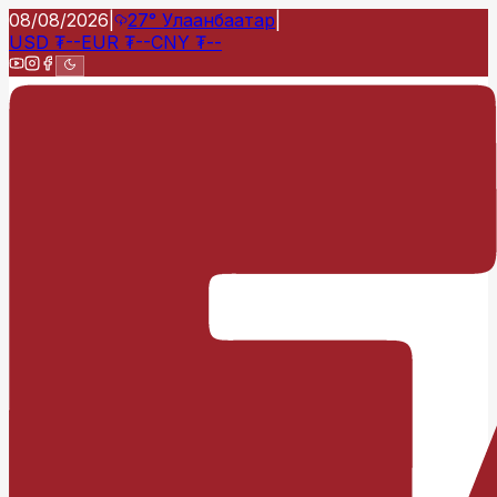
08/08/2026
|
27°
Улаанбаатар
|
USD
₮
--
EUR
₮
--
CNY
₮
--