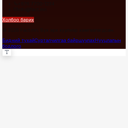
+976 7700-1234
info@fact.mn
Холбоо барих
© 2026 Fact.mn. Бүх эрх хуулиар хамгаалагдсан.
Бидний тухай
Сурталчилгаа байршуулах
Нууцлалын
бодлого