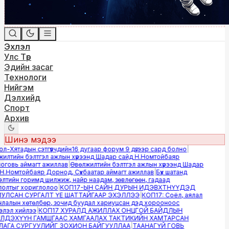
Эхлэл
Улс Төр
Эдийн засаг
Технологи
Нийгэм
Дэлхийд
Спорт
Архив
Шинэ мэдээ
-Хятадын сэтгүүлчдийн16 дугаар форум 9 дүгээр сард болно
|
лтийн бэлтгэл ажлын хүрээнд Шадар сайд Н.Номтойбаяр
овь аймагт ажиллав
|
Өвөлжилтийн бэлтгэл ажлын хүрээнд Шадар
.Номтойбаяр Дорнод, Сүхбаатар аймагт ажиллав
|
Бүх шатанд
тийн горимд шилжиж, найр наадам, зөвлөгөөн, гадаад
лтыг хориглолоо
|
КОП17-ЫН САЙН ДУРЫН ИДЭВХТНҮҮДЭД
ЛСАН СУРГАЛТ ҮЕ ШАТТАЙГААР ЭХЭЛЛЭЭ
|
КОП17: Соёл, аялал
алын хөтөлбөр, зочид буудал хариуцсан дэд хорооноос
эл хийлээ
|
КОП17 ХУРАЛД АЖИЛЛАХ ОНЦГОЙ БАЙДЛЫН
ДЭХҮҮН ГАМШГААС ХАМГААЛАХ ТАКТИКИЙН ХАМТАРСАН
ГА СУРГУУЛИЙГ ЗОХИОН БАЙГУУЛЛАА
|
ТААНАГҮЙ ГОВЬ