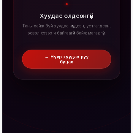
Хуудас олдсонгүй
Таны хайж буй хуудас нүүгдсэн, устгагдсан,
эсвэл хэзээ ч байгаагүй байж магадгүй.
← Нүүр хуудас руу
буцах