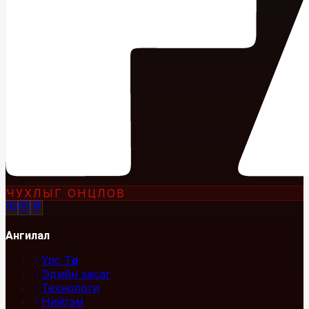
ЧУХЛЫГ ОНЦЛОВ
Ангилал
Улс Төр
Эдийн засаг
Технологи
Нийгэм