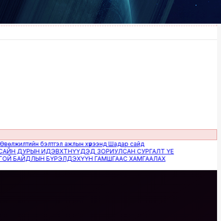
илтийн бэлтгэл ажлын хүрээнд Шадар сайд
 ДУРЫН ИДЭВХТНҮҮДЭД ЗОРИУЛСАН СУРГАЛТ ҮЕ
БАЙДЛЫН БҮРЭЛДЭХҮҮН ГАМШГААС ХАМГААЛАХ