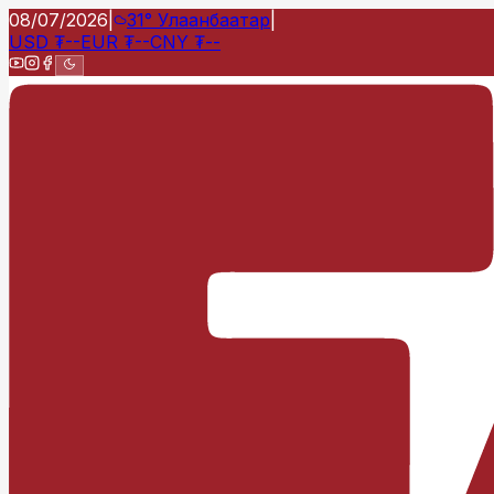
08/07/2026
|
31°
Улаанбаатар
|
USD
₮
--
EUR
₮
--
CNY
₮
--