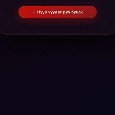
← Нүүр хуудас руу буцах