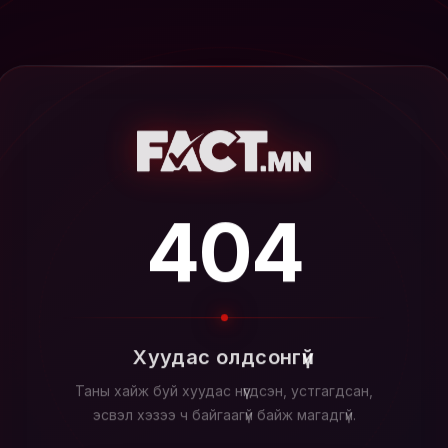
404
Хуудас олдсонгүй
Таны хайж буй хуудас нүүгдсэн, устгагдсан,
эсвэл хэзээ ч байгаагүй байж магадгүй.