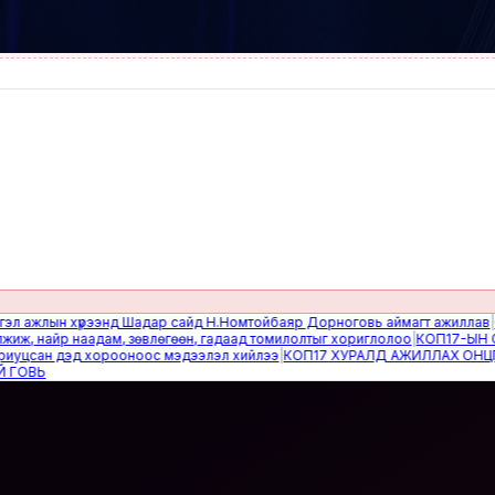
жлын хүрээнд Шадар сайд Н.Номтойбаяр Дорноговь аймагт ажиллав
|
Өвөлж
найр наадам, зөвлөгөөн, гадаад томилолтыг хориглолоо
|
КОП17-ЫН САЙН
сан дэд хорооноос мэдээлэл хийлээ
|
КОП17 ХУРАЛД АЖИЛЛАХ ОНЦГОЙ 
Ь