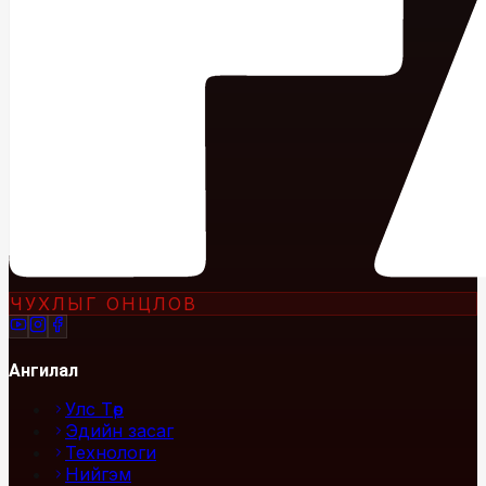
ЧУХЛЫГ ОНЦЛОВ
Ангилал
Улс Төр
Эдийн засаг
Технологи
Нийгэм