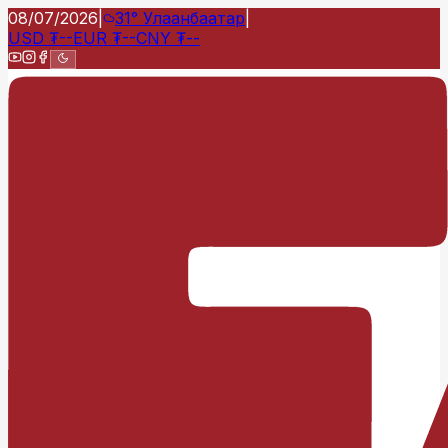
08/07/2026
|
31°
Улаанбаатар
|
USD
₮
--
EUR
₮
--
CNY
₮
--