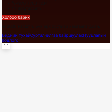
+976 7700-1234
info@fact.mn
Холбоо барих
© 2026 Fact.mn. Бүх эрх хуулиар хамгаалагдсан.
Бидний тухай
Сурталчилгаа байршуулах
Нууцлалын
бодлого