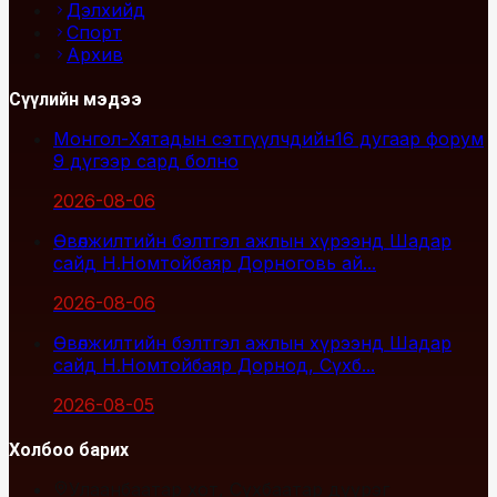
Дэлхийд
Спорт
Архив
Сүүлийн мэдээ
Монгол-Хятадын сэтгүүлчдийн16 дугаар форум
9 дүгээр сард болно
2026-08-06
Өвөлжилтийн бэлтгэл ажлын хүрээнд Шадар
сайд Н.Номтойбаяр Дорноговь ай...
2026-08-06
Өвөлжилтийн бэлтгэл ажлын хүрээнд Шадар
сайд Н.Номтойбаяр Дорнод, Сүхб...
2026-08-05
Холбоо барих
Улаанбаатар хот, Сүхбаатар дүүрэг