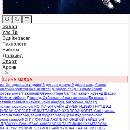
Эхлэл
Улс Төр
Эдийн засаг
Технологи
Нийгэм
Дэлхийд
Спорт
Архив
Шинэ мэдээ
-Хятадын сэтгүүлчдийн16 дугаар форум 9 дүгээр сард болно
|
лтийн бэлтгэл ажлын хүрээнд Шадар сайд Н.Номтойбаяр
овь аймагт ажиллав
|
Өвөлжилтийн бэлтгэл ажлын хүрээнд Шадар
.Номтойбаяр Дорнод, Сүхбаатар аймагт ажиллав
|
Бүх шатанд
тийн горимд шилжиж, найр наадам, зөвлөгөөн, гадаад
лтыг хориглолоо
|
КОП17-ЫН САЙН ДУРЫН ИДЭВХТНҮҮДЭД
ЛСАН СУРГАЛТ ҮЕ ШАТТАЙГААР ЭХЭЛЛЭЭ
|
КОП17: Соёл, аялал
алын хөтөлбөр, зочид буудал хариуцсан дэд хорооноос
эл хийлээ
|
КОП17 ХУРАЛД АЖИЛЛАХ ОНЦГОЙ БАЙДЛЫН
ДЭХҮҮН ГАМШГААС ХАМГААЛАХ ТАКТИКИЙН ХАМТАРСАН
ГА СУРГУУЛИЙГ ЗОХИОН БАЙГУУЛЛАА
|
ТААНАГҮЙ ГОВЬ