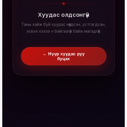
Хуудас олдсонгүй
Таны хайж буй хуудас нүүгдсэн, устгагдсан,
эсвэл хэзээ ч байгаагүй байж магадгүй.
← Нүүр хуудас руу
буцах