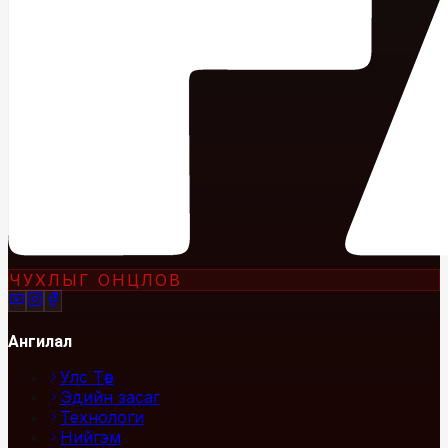
ЧУХЛЫГ ОНЦЛОВ
Ангилал
Улс Төр
Эдийн засаг
Технологи
Нийгэм