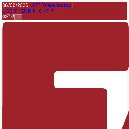
08/08/2026
|
27°
Улаанбаатар
|
USD
₮
--
EUR
₮
--
CNY
₮
--