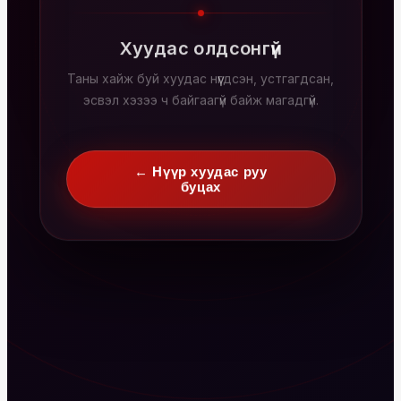
Хуудас олдсонгүй
Таны хайж буй хуудас нүүгдсэн, устгагдсан,
эсвэл хэзээ ч байгаагүй байж магадгүй.
← Нүүр хуудас руу
буцах