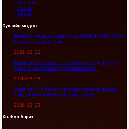
Дэлхийд
Спорт
Архив
Сүүлийн мэдээ
Монгол-Хятадын сэтгүүлчдийн16 дугаар форум
9 дүгээр сард болно
2026-08-06
Өвөлжилтийн бэлтгэл ажлын хүрээнд Шадар
сайд Н.Номтойбаяр Дорноговь ай...
2026-08-06
Өвөлжилтийн бэлтгэл ажлын хүрээнд Шадар
сайд Н.Номтойбаяр Дорнод, Сүхб...
2026-08-05
Холбоо барих
Улаанбаатар хот, Сүхбаатар дүүрэг