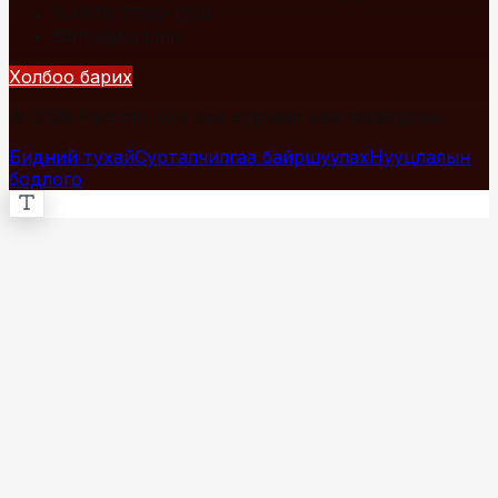
+976 7700-1234
info@fact.mn
Холбоо барих
© 2026 Fact.mn. Бүх эрх хуулиар хамгаалагдсан.
Бидний тухай
Сурталчилгаа байршуулах
Нууцлалын
бодлого