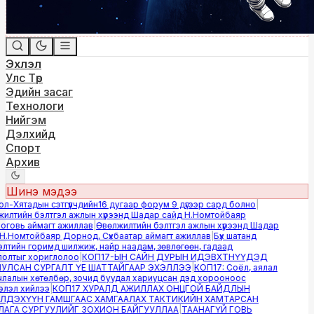
Эхлэл
Улс Төр
Эдийн засаг
Технологи
Нийгэм
Дэлхийд
Спорт
Архив
Шинэ мэдээ
-Хятадын сэтгүүлчдийн16 дугаар форум 9 дүгээр сард болно
|
лтийн бэлтгэл ажлын хүрээнд Шадар сайд Н.Номтойбаяр
овь аймагт ажиллав
|
Өвөлжилтийн бэлтгэл ажлын хүрээнд Шадар
.Номтойбаяр Дорнод, Сүхбаатар аймагт ажиллав
|
Бүх шатанд
тийн горимд шилжиж, найр наадам, зөвлөгөөн, гадаад
лтыг хориглолоо
|
КОП17-ЫН САЙН ДУРЫН ИДЭВХТНҮҮДЭД
ЛСАН СУРГАЛТ ҮЕ ШАТТАЙГААР ЭХЭЛЛЭЭ
|
КОП17: Соёл, аялал
алын хөтөлбөр, зочид буудал хариуцсан дэд хорооноос
эл хийлээ
|
КОП17 ХУРАЛД АЖИЛЛАХ ОНЦГОЙ БАЙДЛЫН
ДЭХҮҮН ГАМШГААС ХАМГААЛАХ ТАКТИКИЙН ХАМТАРСАН
ГА СУРГУУЛИЙГ ЗОХИОН БАЙГУУЛЛАА
|
ТААНАГҮЙ ГОВЬ