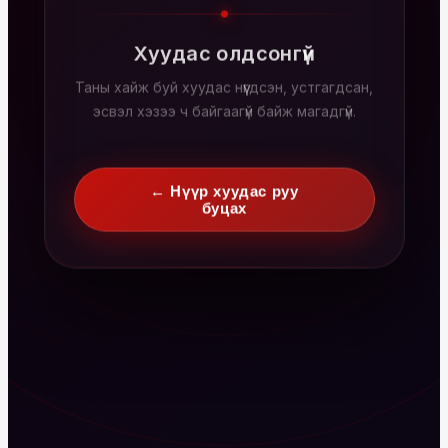
Хуудас олдсонгүй
Таны хайж буй хуудас нүүгдсэн, устгагдсан,
эсвэл хэзээ ч байгаагүй байж магадгүй.
← Нүүр хуудас руу
буцах