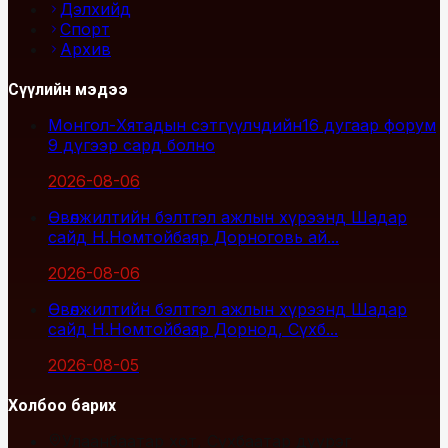
Дэлхийд
Спорт
Архив
Сүүлийн мэдээ
Монгол-Хятадын сэтгүүлчдийн16 дугаар форум
9 дүгээр сард болно
2026-08-06
Өвөлжилтийн бэлтгэл ажлын хүрээнд Шадар
сайд Н.Номтойбаяр Дорноговь ай...
2026-08-06
Өвөлжилтийн бэлтгэл ажлын хүрээнд Шадар
сайд Н.Номтойбаяр Дорнод, Сүхб...
2026-08-05
Холбоо барих
Улаанбаатар хот, Сүхбаатар дүүрэг