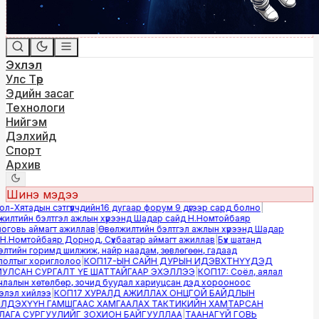
Эхлэл
Улс Төр
Эдийн засаг
Технологи
Нийгэм
Дэлхийд
Спорт
Архив
Шинэ мэдээ
-Хятадын сэтгүүлчдийн16 дугаар форум 9 дүгээр сард болно
|
лтийн бэлтгэл ажлын хүрээнд Шадар сайд Н.Номтойбаяр
овь аймагт ажиллав
|
Өвөлжилтийн бэлтгэл ажлын хүрээнд Шадар
.Номтойбаяр Дорнод, Сүхбаатар аймагт ажиллав
|
Бүх шатанд
тийн горимд шилжиж, найр наадам, зөвлөгөөн, гадаад
лтыг хориглолоо
|
КОП17-ЫН САЙН ДУРЫН ИДЭВХТНҮҮДЭД
ЛСАН СУРГАЛТ ҮЕ ШАТТАЙГААР ЭХЭЛЛЭЭ
|
КОП17: Соёл, аялал
алын хөтөлбөр, зочид буудал хариуцсан дэд хорооноос
эл хийлээ
|
КОП17 ХУРАЛД АЖИЛЛАХ ОНЦГОЙ БАЙДЛЫН
ДЭХҮҮН ГАМШГААС ХАМГААЛАХ ТАКТИКИЙН ХАМТАРСАН
ГА СУРГУУЛИЙГ ЗОХИОН БАЙГУУЛЛАА
|
ТААНАГҮЙ ГОВЬ