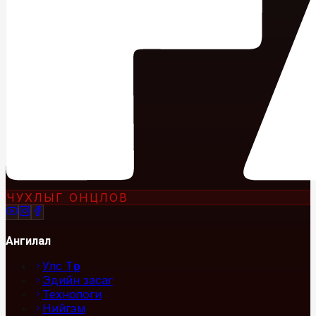
ЧУХЛЫГ ОНЦЛОВ
Ангилал
Улс Төр
Эдийн засаг
Технологи
Нийгэм