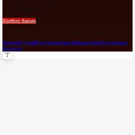
+976 7700-1234
info@fact.mn
Холбоо барих
© 2026 Fact.mn. Бүх эрх хуулиар хамгаалагдсан.
Бидний тухай
Сурталчилгаа байршуулах
Нууцлалын
бодлого