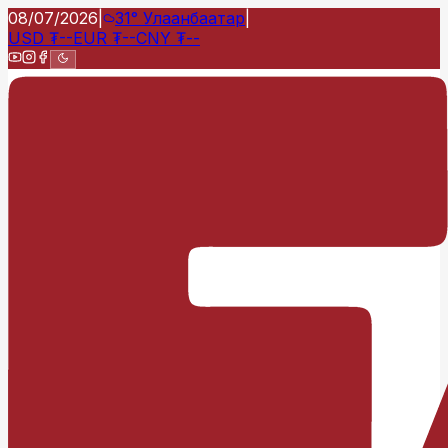
08/07/2026
|
31°
Улаанбаатар
|
USD
₮
--
EUR
₮
--
CNY
₮
--