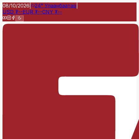
08/10/2026
|
24°
Улаанбаатар
|
USD
₮
--
EUR
₮
--
CNY
₮
--