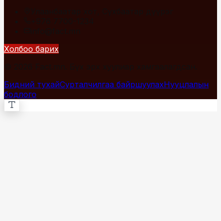
Улаанбаатар хот, Сүхбаатар дүүрэг
+976 7700-1234
info@fact.mn
Холбоо барих
© 2026 Fact.mn. Бүх эрх хуулиар хамгаалагдсан.
Бидний тухай
Сурталчилгаа байршуулах
Нууцлалын
бодлого