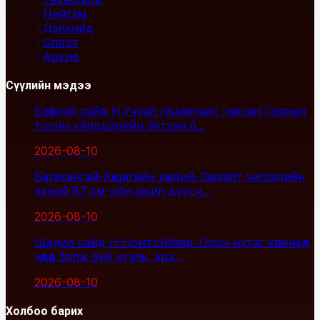
Нийгэм
Дэлхийд
Спорт
Архив
Сүүлийн мэдээ
Ерөнхий сайд Н.Учрал гацаанаас гарсан Газрын
тосны үйлдвэрийн бүтээн б...
2026-08-10
Багахангай-Хөшигийн хөндий-Эмээлт чиглэлийн
эхний 87 км-ийн ажил дуусч...
2026-08-10
Шадар сайд Н.Номтойбаяр: Орон нутаг хөгжихөд
чөдөр болж буй хууль, эрх...
2026-08-10
Холбоо барих