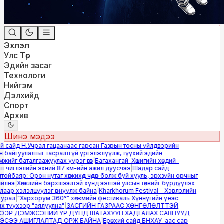
Эхлэл
Улс Төр
Эдийн засаг
Технологи
Нийгэм
Дэлхийд
Спорт
Архив
Шинэ мэдээ
 сайд Н.Учрал гацаанаас гарсан Газрын тосны үйлдвэрийн
байгуулалтыг тасралтгүй үргэлжлүүлж, түүхий эдийн
ийг баталгаажуулах үүрэг өгөв
|
Багахангай-Хөшигийн хөндий-
 чиглэлийн эхний 87 км-ийн ажил дуусчээ
|
Шадар сайд
йбаяр: Орон нутаг хөгжихөд чөдөр болж буй хууль, эрхзүйн орчныг
лнэ
|
Хөгжлийн бэрхшээлтэй хүнд ээлтэй улсын төсвийг бүрдүүлэх
аар хэлэлцүүлэг өрнүүлж байна
|
Kharkhorum Festival - Хэвлэлийн
урал
|
"Хархорум 360°" хөгжмийн фестиваль Хүннүгийн үеэс
 түүхээр "аялуулна"
|
ЗАСГИЙН ГАЗРААС ХӨНГӨЛӨЛТТЭЙ
ЭР ДЭМЖСЭНИЙ ҮР ДҮНД ШАТАХУУН ХАДГАЛАХ САВНУУД
СЭЭ АШИГЛАЛТАД ОРЖ БАЙНА
|
Ерөнхий сайд БНХАУ-аас сар