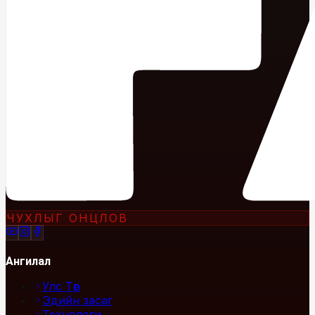
ЧУХЛЫГ ОНЦЛОВ
Ангилал
Улс Төр
Эдийн засаг
Технологи