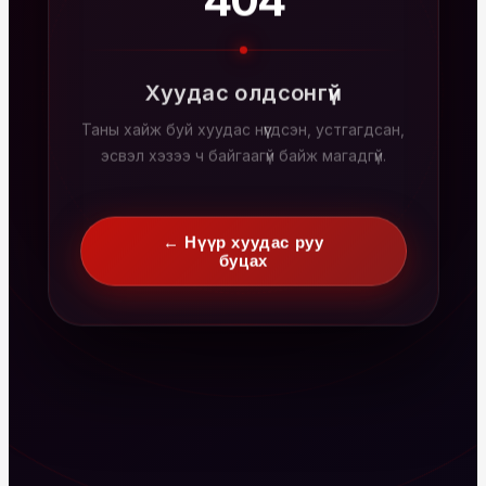
404
Хуудас олдсонгүй
Таны хайж буй хуудас нүүгдсэн, устгагдсан,
эсвэл хэзээ ч байгаагүй байж магадгүй.
← Нүүр хуудас руу
буцах