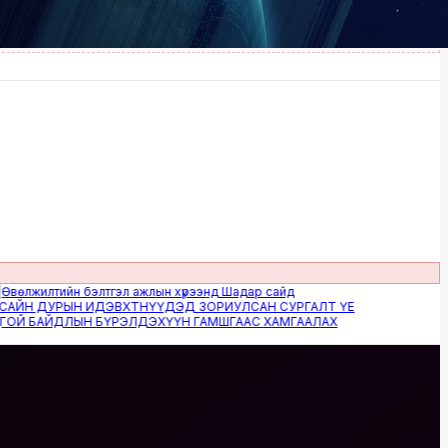
илтийн бэлтгэл ажлын хүрээнд Шадар сайд
 ДУРЫН ИДЭВХТНҮҮДЭД ЗОРИУЛСАН СУРГАЛТ ҮЕ
БАЙДЛЫН БҮРЭЛДЭХҮҮН ГАМШГААС ХАМГААЛАХ