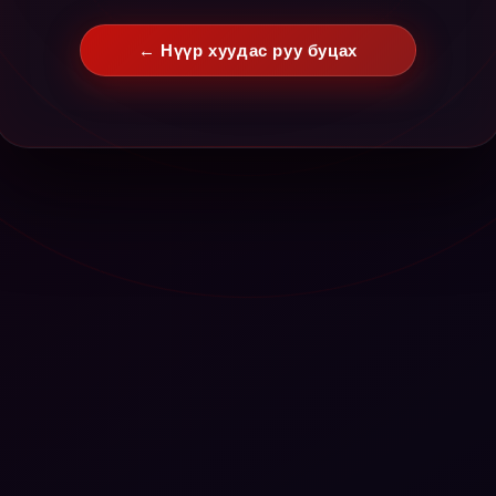
← Нүүр хуудас руу буцах