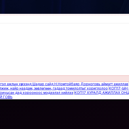
жлын хүрээнд Шадар сайд Н.Номтойбаяр Дорноговь аймагт ажиллав
|
Өвөлж
найр наадам, зөвлөгөөн, гадаад томилолтыг хориглолоо
|
КОП17-ЫН САЙН
сан дэд хорооноос мэдээлэл хийлээ
|
КОП17 ХУРАЛД АЖИЛЛАХ ОНЦГОЙ 
Ь