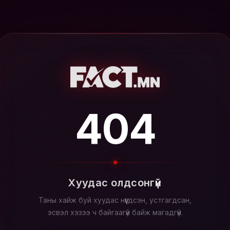
404
Хуудас олдсонгүй
Таны хайж буй хуудас нүүгдсэн, устгагдсан,
эсвэл хэзээ ч байгаагүй байж магадгүй.