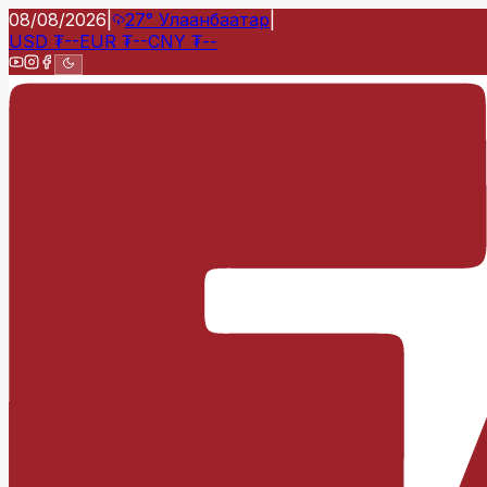
08/08/2026
|
27°
Улаанбаатар
|
USD
₮
--
EUR
₮
--
CNY
₮
--