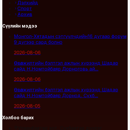
Дэлхийд
Спорт
Архив
Сүүлийн мэдээ
Монгол-Хятадын сэтгүүлчдийн16 дугаар форум
9 дүгээр сард болно
2026-08-06
Өвөлжилтийн бэлтгэл ажлын хүрээнд Шадар
сайд Н.Номтойбаяр Дорноговь ай...
2026-08-06
Өвөлжилтийн бэлтгэл ажлын хүрээнд Шадар
сайд Н.Номтойбаяр Дорнод, Сүхб...
2026-08-05
Холбоо барих
Улаанбаатар хот, Сүхбаатар дүүрэг