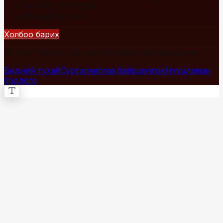
+976 7700-1234
info@fact.mn
Холбоо барих
© 2026 Fact.mn. Бүх эрх хуулиар хамгаалагдсан.
Бидний тухай
Сурталчилгаа байршуулах
Нууцлалын
бодлого