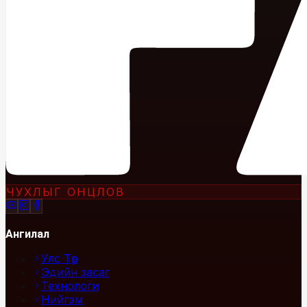
ЧУХЛЫГ ОНЦЛОВ
Ангилал
Улс Төр
Эдийн засаг
Технологи
Нийгэм