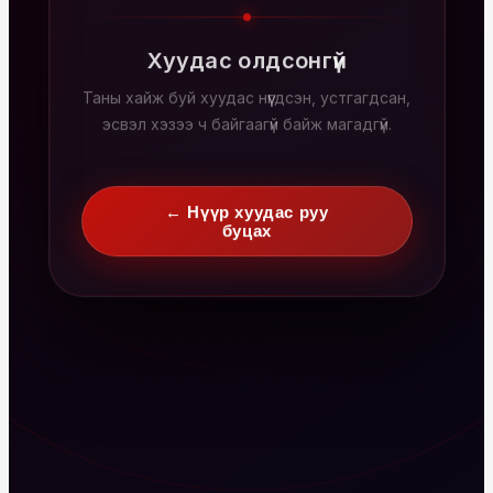
Хуудас олдсонгүй
Таны хайж буй хуудас нүүгдсэн, устгагдсан,
эсвэл хэзээ ч байгаагүй байж магадгүй.
← Нүүр хуудас руу
буцах