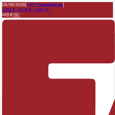
08/08/2026
|
31°
Улаанбаатар
|
USD
₮
--
EUR
₮
--
CNY
₮
--