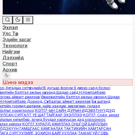
Эхлэл
Улс Төр
Эдийн засаг
Технологи
Нийгэм
Дэлхийд
Спорт
Архив
Шинэ мэдээ
-Хятадын сэтгүүлчдийн16 дугаар форум 9 дүгээр сард болно
|
лтийн бэлтгэл ажлын хүрээнд Шадар сайд Н.Номтойбаяр
овь аймагт ажиллав
|
Өвөлжилтийн бэлтгэл ажлын хүрээнд Шадар
.Номтойбаяр Дорнод, Сүхбаатар аймагт ажиллав
|
Бүх шатанд
тийн горимд шилжиж, найр наадам, зөвлөгөөн, гадаад
лтыг хориглолоо
|
КОП17-ЫН САЙН ДУРЫН ИДЭВХТНҮҮДЭД
ЛСАН СУРГАЛТ ҮЕ ШАТТАЙГААР ЭХЭЛЛЭЭ
|
КОП17: Соёл, аялал
алын хөтөлбөр, зочид буудал хариуцсан дэд хорооноос
эл хийлээ
|
КОП17 ХУРАЛД АЖИЛЛАХ ОНЦГОЙ БАЙДЛЫН
ДЭХҮҮН ГАМШГААС ХАМГААЛАХ ТАКТИКИЙН ХАМТАРСАН
ГА СУРГУУЛИЙГ ЗОХИОН БАЙГУУЛЛАА
|
ТААНАГҮЙ ГОВЬ