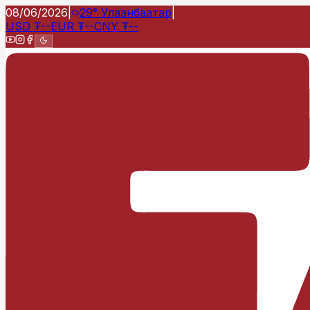
08/06/2026
|
29°
Улаанбаатар
|
USD
₮
--
EUR
₮
--
CNY
₮
--