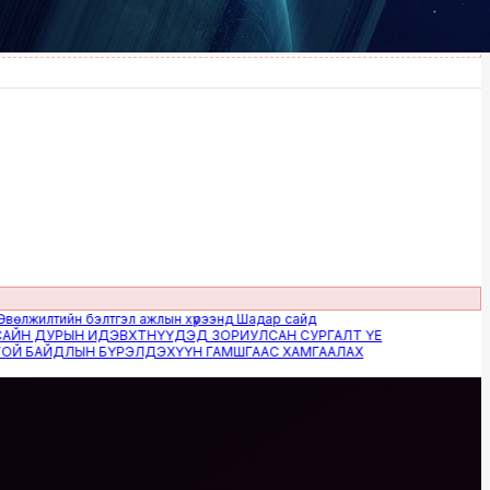
илтийн бэлтгэл ажлын хүрээнд Шадар сайд
 ДУРЫН ИДЭВХТНҮҮДЭД ЗОРИУЛСАН СУРГАЛТ ҮЕ
БАЙДЛЫН БҮРЭЛДЭХҮҮН ГАМШГААС ХАМГААЛАХ