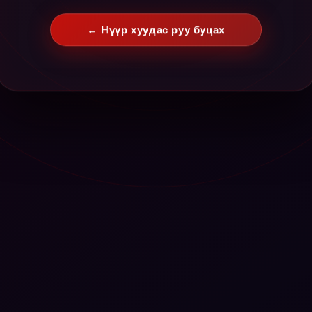
← Нүүр хуудас руу буцах