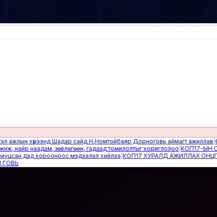
лын хүрээнд Шадар сайд Н.Номтойбаяр Дорноговь аймагт ажиллав
|
Өвөлж
найр наадам, зөвлөгөөн, гадаад томилолтыг хориглолоо
|
КОП17-ЫН САЙН
сан дэд хорооноос мэдээлэл хийлээ
|
КОП17 ХУРАЛД АЖИЛЛАХ ОНЦГОЙ 
Ь