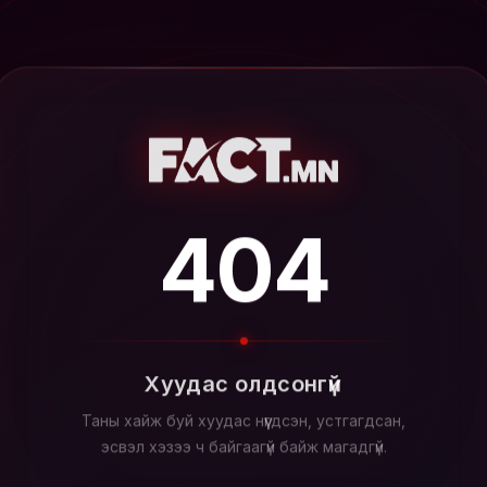
404
Хуудас олдсонгүй
Таны хайж буй хуудас нүүгдсэн, устгагдсан,
эсвэл хэзээ ч байгаагүй байж магадгүй.