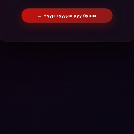
← Нүүр хуудас руу буцах