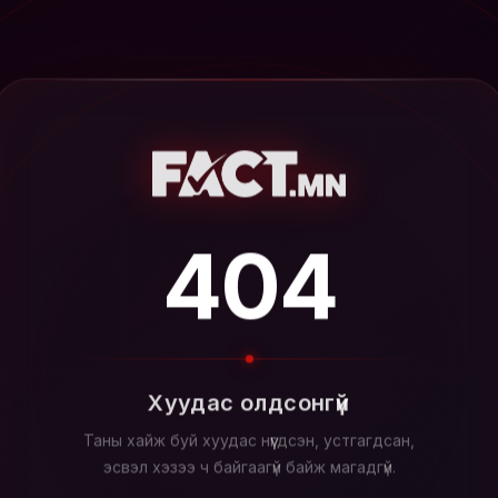
404
Хуудас олдсонгүй
Таны хайж буй хуудас нүүгдсэн, устгагдсан,
эсвэл хэзээ ч байгаагүй байж магадгүй.