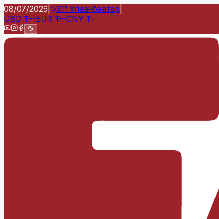
08/07/2026
|
31°
Улаанбаатар
|
USD
₮
--
EUR
₮
--
CNY
₮
--