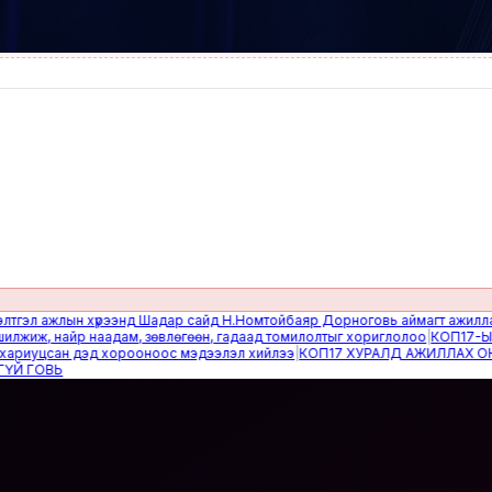
 ажлын хүрээнд Шадар сайд Н.Номтойбаяр Дорноговь аймагт ажиллав
|
Өвө
, найр наадам, зөвлөгөөн, гадаад томилолтыг хориглолоо
|
КОП17-ЫН СА
уцсан дэд хорооноос мэдээлэл хийлээ
|
КОП17 ХУРАЛД АЖИЛЛАХ ОНЦГО
ОВЬ