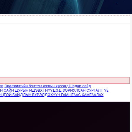
лжилтийн бэлтгэл ажлын хүрээнд Шадар сайд
ЙН ДУРЫН ИДЭВХТНҮҮДЭД ЗОРИУЛСАН СУРГАЛТ ҮЕ
Й БАЙДЛЫН БҮРЭЛДЭХҮҮН ГАМШГААС ХАМГААЛАХ