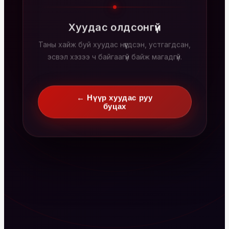
Хуудас олдсонгүй
Таны хайж буй хуудас нүүгдсэн, устгагдсан,
эсвэл хэзээ ч байгаагүй байж магадгүй.
← Нүүр хуудас руу
буцах