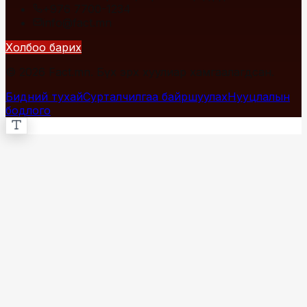
+976 7700-1234
info@fact.mn
Холбоо барих
© 2026 Fact.mn. Бүх эрх хуулиар хамгаалагдсан.
Бидний тухай
Сурталчилгаа байршуулах
Нууцлалын
бодлого