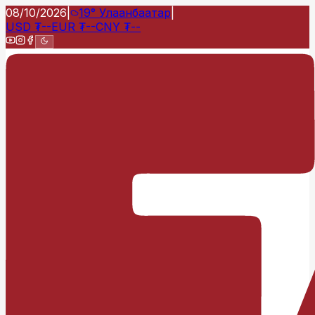
08/10/2026
|
19°
Улаанбаатар
|
USD
₮
--
EUR
₮
--
CNY
₮
--