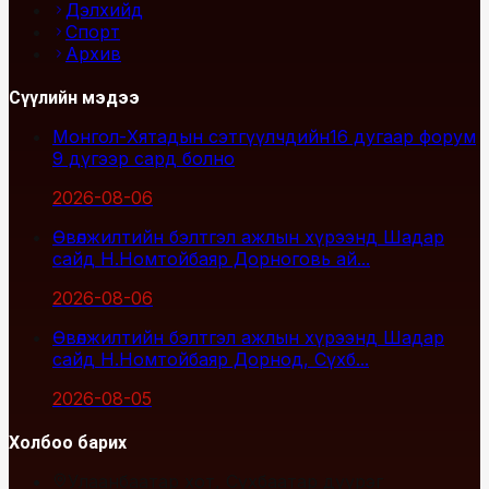
Дэлхийд
Спорт
Архив
Сүүлийн мэдээ
Монгол-Хятадын сэтгүүлчдийн16 дугаар форум
9 дүгээр сард болно
2026-08-06
Өвөлжилтийн бэлтгэл ажлын хүрээнд Шадар
сайд Н.Номтойбаяр Дорноговь ай...
2026-08-06
Өвөлжилтийн бэлтгэл ажлын хүрээнд Шадар
сайд Н.Номтойбаяр Дорнод, Сүхб...
2026-08-05
Холбоо барих
Улаанбаатар хот, Сүхбаатар дүүрэг