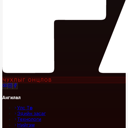
ЧУХЛЫГ ОНЦЛОВ
Ангилал
Улс Төр
Эдийн засаг
Технологи
Нийгэм