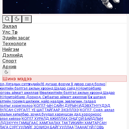
Эхлэл
Улс Төр
Эдийн засаг
Технологи
Нийгэм
Дэлхийд
Спорт
Архив
Шинэ мэдээ
-Хятадын сэтгүүлчдийн16 дугаар форум 9 дүгээр сард болно
|
лтийн бэлтгэл ажлын хүрээнд Шадар сайд Н.Номтойбаяр
овь аймагт ажиллав
|
Өвөлжилтийн бэлтгэл ажлын хүрээнд Шадар
.Номтойбаяр Дорнод, Сүхбаатар аймагт ажиллав
|
Бүх шатанд
тийн горимд шилжиж, найр наадам, зөвлөгөөн, гадаад
лтыг хориглолоо
|
КОП17-ЫН САЙН ДУРЫН ИДЭВХТНҮҮДЭД
ЛСАН СУРГАЛТ ҮЕ ШАТТАЙГААР ЭХЭЛЛЭЭ
|
КОП17: Соёл, аялал
алын хөтөлбөр, зочид буудал хариуцсан дэд хорооноос
эл хийлээ
|
КОП17 ХУРАЛД АЖИЛЛАХ ОНЦГОЙ БАЙДЛЫН
ДЭХҮҮН ГАМШГААС ХАМГААЛАХ ТАКТИКИЙН ХАМТАРСАН
ГА СУРГУУЛИЙГ ЗОХИОН БАЙГУУЛЛАА
|
ТААНАГҮЙ ГОВЬ