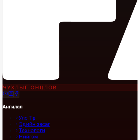
ЧУХЛЫГ ОНЦЛОВ
Ангилал
Улс Төр
Эдийн засаг
Технологи
Нийгэм