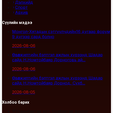
Дэлхийд
Спорт
Архив
Сүүлийн мэдээ
Монгол-Хятадын сэтгүүлчдийн16 дугаар форум
9 дүгээр сард болно
2026-08-06
Өвөлжилтийн бэлтгэл ажлын хүрээнд Шадар
сайд Н.Номтойбаяр Дорноговь ай...
2026-08-06
Өвөлжилтийн бэлтгэл ажлын хүрээнд Шадар
сайд Н.Номтойбаяр Дорнод, Сүхб...
2026-08-05
Холбоо барих
Улаанбаатар хот, Сүхбаатар дүүрэг