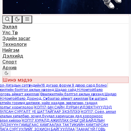
Эхлэл
Улс Төр
Эдийн засаг
Технологи
Нийгэм
Дэлхийд
Спорт
Архив
Шинэ мэдээ
-Хятадын сэтгүүлчдийн16 дугаар форум 9 дүгээр сард болно
|
лтийн бэлтгэл ажлын хүрээнд Шадар сайд Н.Номтойбаяр
овь аймагт ажиллав
|
Өвөлжилтийн бэлтгэл ажлын хүрээнд Шадар
.Номтойбаяр Дорнод, Сүхбаатар аймагт ажиллав
|
Бүх шатанд
тийн горимд шилжиж, найр наадам, зөвлөгөөн, гадаад
лтыг хориглолоо
|
КОП17-ЫН САЙН ДУРЫН ИДЭВХТНҮҮДЭД
ЛСАН СУРГАЛТ ҮЕ ШАТТАЙГААР ЭХЭЛЛЭЭ
|
КОП17: Соёл, аялал
алын хөтөлбөр, зочид буудал хариуцсан дэд хорооноос
эл хийлээ
|
КОП17 ХУРАЛД АЖИЛЛАХ ОНЦГОЙ БАЙДЛЫН
ДЭХҮҮН ГАМШГААС ХАМГААЛАХ ТАКТИКИЙН ХАМТАРСАН
ГА СУРГУУЛИЙГ ЗОХИОН БАЙГУУЛЛАА
|
ТААНАГҮЙ ГОВЬ