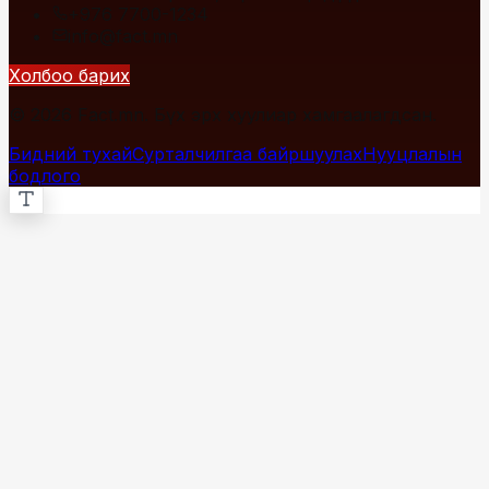
+976 7700-1234
info@fact.mn
Холбоо барих
© 2026 Fact.mn. Бүх эрх хуулиар хамгаалагдсан.
Бидний тухай
Сурталчилгаа байршуулах
Нууцлалын
бодлого