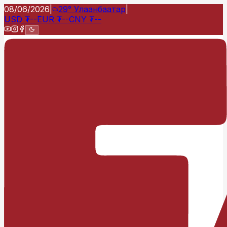
08/06/2026
|
29°
Улаанбаатар
|
USD
₮
--
EUR
₮
--
CNY
₮
--