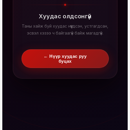
Хуудас олдсонгүй
Таны хайж буй хуудас нүүгдсэн, устгагдсан,
эсвэл хэзээ ч байгаагүй байж магадгүй.
← Нүүр хуудас руу
буцах