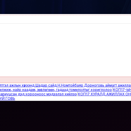
ажлын хүрээнд Шадар сайд Н.Номтойбаяр Дорноговь аймагт ажиллав
|
Өвөл
 найр наадам, зөвлөгөөн, гадаад томилолтыг хориглолоо
|
КОП17-ЫН САЙ
цсан дэд хорооноос мэдээлэл хийлээ
|
КОП17 ХУРАЛД АЖИЛЛАХ ОНЦГОЙ
ВЬ