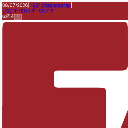
08/07/2026
|
29°
Улаанбаатар
|
USD
₮
--
EUR
₮
--
CNY
₮
--