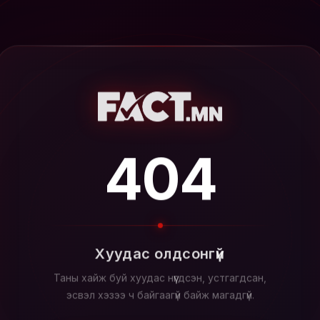
404
Хуудас олдсонгүй
Таны хайж буй хуудас нүүгдсэн, устгагдсан,
эсвэл хэзээ ч байгаагүй байж магадгүй.