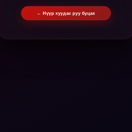
← Нүүр хуудас руу буцах