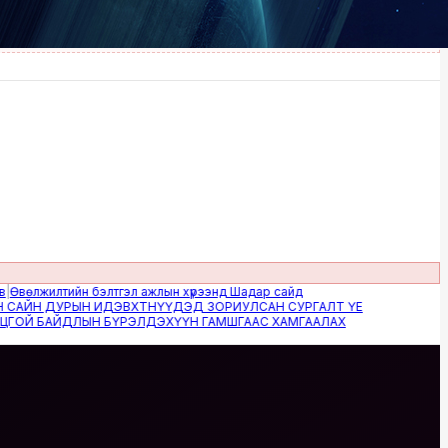
жилтийн бэлтгэл ажлын хүрээнд Шадар сайд
Н ДУРЫН ИДЭВХТНҮҮДЭД ЗОРИУЛСАН СУРГАЛТ ҮЕ
 БАЙДЛЫН БҮРЭЛДЭХҮҮН ГАМШГААС ХАМГААЛАХ