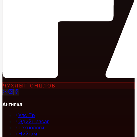
ЧУХЛЫГ ОНЦЛОВ
Ангилал
Улс Төр
Эдийн засаг
Технологи
Нийгэм