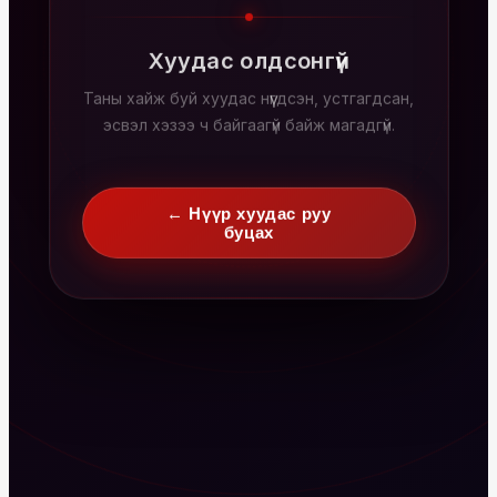
Хуудас олдсонгүй
Таны хайж буй хуудас нүүгдсэн, устгагдсан,
эсвэл хэзээ ч байгаагүй байж магадгүй.
← Нүүр хуудас руу
буцах