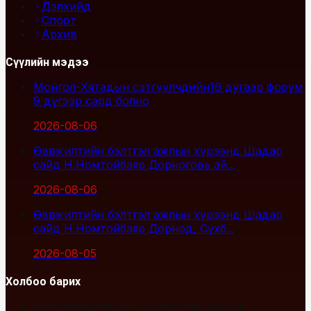
Дэлхийд
Спорт
Архив
Сүүлийн мэдээ
Монгол-Хятадын сэтгүүлчдийн16 дугаар форум
9 дүгээр сард болно
2026-08-06
Өвөлжилтийн бэлтгэл ажлын хүрээнд Шадар
сайд Н.Номтойбаяр Дорноговь ай...
2026-08-06
Өвөлжилтийн бэлтгэл ажлын хүрээнд Шадар
сайд Н.Номтойбаяр Дорнод, Сүхб...
2026-08-05
Холбоо барих
Улаанбаатар хот, Сүхбаатар дүүрэг