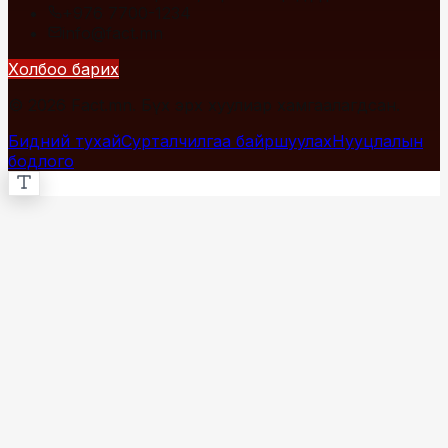
+976 7700-1234
info@fact.mn
Холбоо барих
© 2026 Fact.mn. Бүх эрх хуулиар хамгаалагдсан.
Бидний тухай
Сурталчилгаа байршуулах
Нууцлалын
бодлого