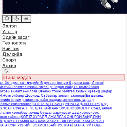
Эхлэл
Улс Төр
Эдийн засаг
Технологи
Нийгэм
Дэлхийд
Спорт
Архив
Шинэ мэдээ
-Хятадын сэтгүүлчдийн16 дугаар форум 9 дүгээр сард болно
|
лтийн бэлтгэл ажлын хүрээнд Шадар сайд Н.Номтойбаяр
овь аймагт ажиллав
|
Өвөлжилтийн бэлтгэл ажлын хүрээнд Шадар
.Номтойбаяр Дорнод, Сүхбаатар аймагт ажиллав
|
Бүх шатанд
тийн горимд шилжиж, найр наадам, зөвлөгөөн, гадаад
лтыг хориглолоо
|
КОП17-ЫН САЙН ДУРЫН ИДЭВХТНҮҮДЭД
ЛСАН СУРГАЛТ ҮЕ ШАТТАЙГААР ЭХЭЛЛЭЭ
|
КОП17: Соёл, аялал
алын хөтөлбөр, зочид буудал хариуцсан дэд хорооноос
эл хийлээ
|
КОП17 ХУРАЛД АЖИЛЛАХ ОНЦГОЙ БАЙДЛЫН
ДЭХҮҮН ГАМШГААС ХАМГААЛАХ ТАКТИКИЙН ХАМТАРСАН
ГА СУРГУУЛИЙГ ЗОХИОН БАЙГУУЛЛАА
|
ТААНАГҮЙ ГОВЬ