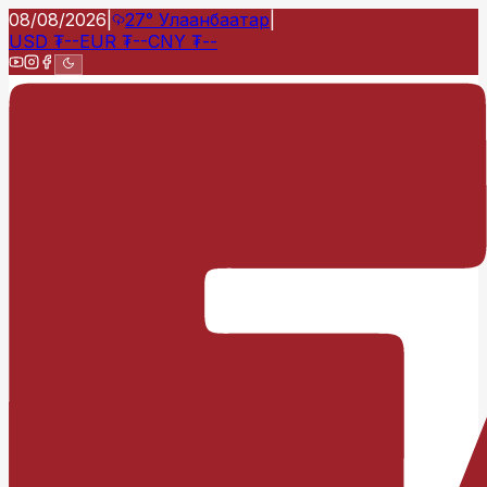
08/08/2026
|
27°
Улаанбаатар
|
USD
₮
--
EUR
₮
--
CNY
₮
--