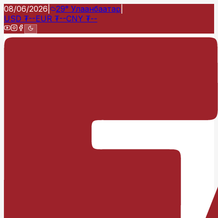
08/06/2026
|
29°
Улаанбаатар
|
USD
₮
--
EUR
₮
--
CNY
₮
--