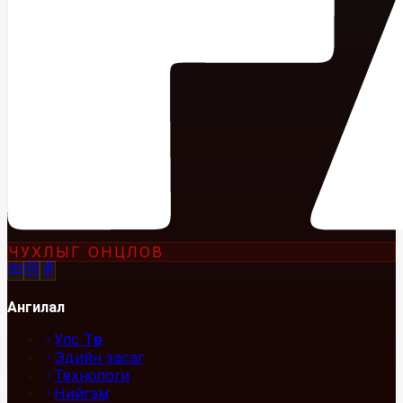
ЧУХЛЫГ ОНЦЛОВ
Ангилал
Улс Төр
Эдийн засаг
Технологи
Нийгэм