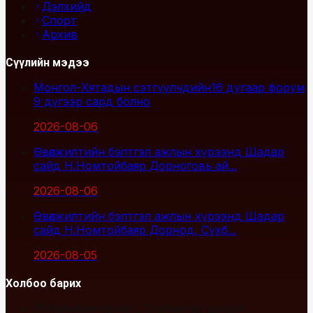
Дэлхийд
Спорт
Архив
Сүүлийн мэдээ
Монгол-Хятадын сэтгүүлчдийн16 дугаар форум
9 дүгээр сард болно
2026-08-06
Өвөлжилтийн бэлтгэл ажлын хүрээнд Шадар
сайд Н.Номтойбаяр Дорноговь ай...
2026-08-06
Өвөлжилтийн бэлтгэл ажлын хүрээнд Шадар
сайд Н.Номтойбаяр Дорнод, Сүхб...
2026-08-05
Холбоо барих
Улаанбаатар хот, Сүхбаатар дүүрэг