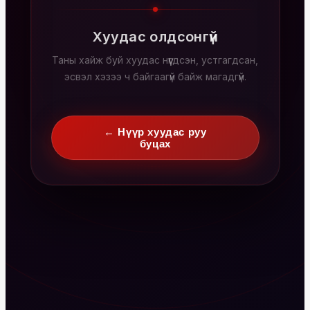
Хуудас олдсонгүй
Таны хайж буй хуудас нүүгдсэн, устгагдсан,
эсвэл хэзээ ч байгаагүй байж магадгүй.
← Нүүр хуудас руу
буцах