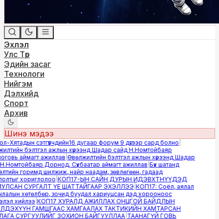
Эхлэл
Улс Төр
Эдийн засаг
Технологи
Нийгэм
Дэлхийд
Спорт
Архив
Шинэ мэдээ
-Хятадын сэтгүүлчдийн16 дугаар форум 9 дүгээр сард болно
|
лтийн бэлтгэл ажлын хүрээнд Шадар сайд Н.Номтойбаяр
овь аймагт ажиллав
|
Өвөлжилтийн бэлтгэл ажлын хүрээнд Шадар
.Номтойбаяр Дорнод, Сүхбаатар аймагт ажиллав
|
Бүх шатанд
тийн горимд шилжиж, найр наадам, зөвлөгөөн, гадаад
лтыг хориглолоо
|
КОП17-ЫН САЙН ДУРЫН ИДЭВХТНҮҮДЭД
ЛСАН СУРГАЛТ ҮЕ ШАТТАЙГААР ЭХЭЛЛЭЭ
|
КОП17: Соёл, аялал
алын хөтөлбөр, зочид буудал хариуцсан дэд хорооноос
эл хийлээ
|
КОП17 ХУРАЛД АЖИЛЛАХ ОНЦГОЙ БАЙДЛЫН
ДЭХҮҮН ГАМШГААС ХАМГААЛАХ ТАКТИКИЙН ХАМТАРСАН
ГА СУРГУУЛИЙГ ЗОХИОН БАЙГУУЛЛАА
|
ТААНАГҮЙ ГОВЬ