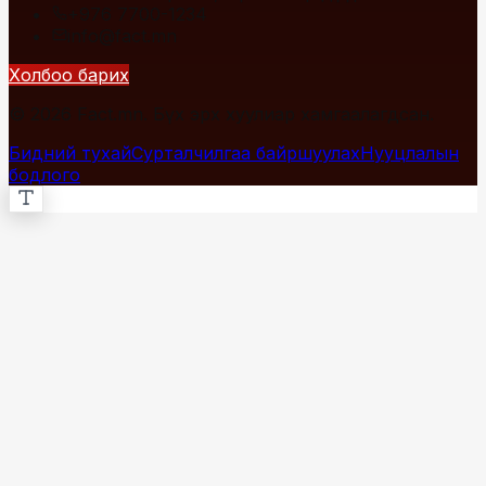
+976 7700-1234
info@fact.mn
Холбоо барих
© 2026 Fact.mn. Бүх эрх хуулиар хамгаалагдсан.
Бидний тухай
Сурталчилгаа байршуулах
Нууцлалын
бодлого