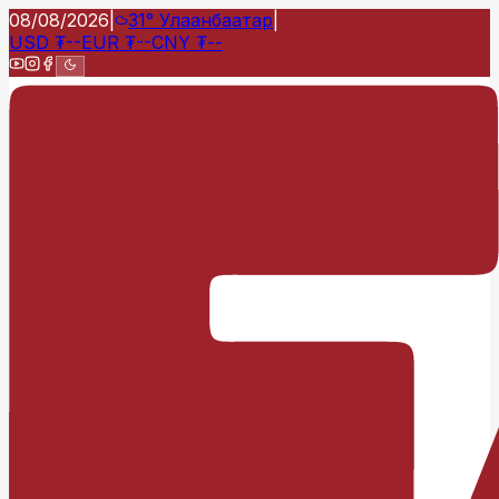
08/08/2026
|
31°
Улаанбаатар
|
USD
₮
--
EUR
₮
--
CNY
₮
--