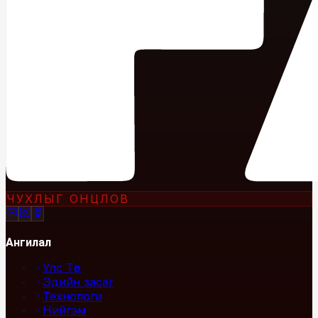
ЧУХЛЫГ ОНЦЛОВ
Ангилал
Улс Төр
Эдийн засаг
Технологи
Нийгэм