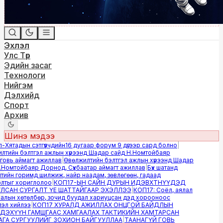
Эхлэл
Улс Төр
Эдийн засаг
Технологи
Нийгэм
Дэлхийд
Спорт
Архив
Шинэ мэдээ
ятадын сэтгүүлчдийн16 дугаар форум 9 дүгээр сард болно
|
тийн бэлтгэл ажлын хүрээнд Шадар сайд Н.Номтойбаяр
вь аймагт ажиллав
|
Өвөлжилтийн бэлтгэл ажлын хүрээнд Шадар
Номтойбаяр Дорнод, Сүхбаатар аймагт ажиллав
|
Бүх шатанд
йн горимд шилжиж, найр наадам, зөвлөгөөн, гадаад
тыг хориглолоо
|
КОП17-ЫН САЙН ДУРЫН ИДЭВХТНҮҮДЭД
САН СУРГАЛТ ҮЕ ШАТТАЙГААР ЭХЭЛЛЭЭ
|
КОП17: Соёл, аялал
лын хөтөлбөр, зочид буудал хариуцсан дэд хорооноос
л хийлээ
|
КОП17 ХУРАЛД АЖИЛЛАХ ОНЦГОЙ БАЙДЛЫН
ЭХҮҮН ГАМШГААС ХАМГААЛАХ ТАКТИКИЙН ХАМТАРСАН
А СУРГУУЛИЙГ ЗОХИОН БАЙГУУЛЛАА
|
ТААНАГҮЙ ГОВЬ