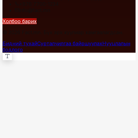
+976 7700-1234
info@fact.mn
Холбоо барих
© 2026 Fact.mn. Бүх эрх хуулиар хамгаалагдсан.
Бидний тухай
Сурталчилгаа байршуулах
Нууцлалын
бодлого