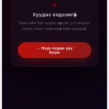
Хуудас олдсонгүй
Таны хайж буй хуудас нүүгдсэн, устгагдсан,
эсвэл хэзээ ч байгаагүй байж магадгүй.
← Нүүр хуудас руу
буцах