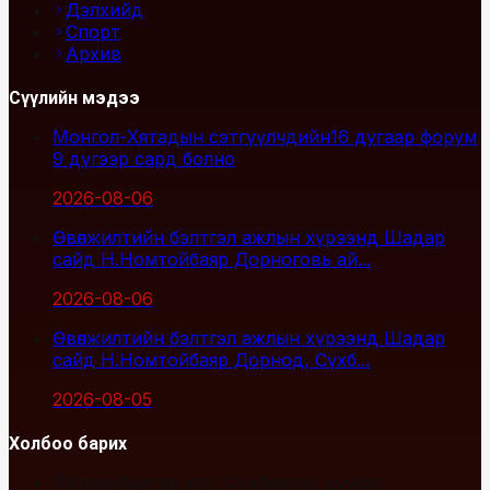
Дэлхийд
Спорт
Архив
Сүүлийн мэдээ
Монгол-Хятадын сэтгүүлчдийн16 дугаар форум
9 дүгээр сард болно
2026-08-06
Өвөлжилтийн бэлтгэл ажлын хүрээнд Шадар
сайд Н.Номтойбаяр Дорноговь ай...
2026-08-06
Өвөлжилтийн бэлтгэл ажлын хүрээнд Шадар
сайд Н.Номтойбаяр Дорнод, Сүхб...
2026-08-05
Холбоо барих
Улаанбаатар хот, Сүхбаатар дүүрэг