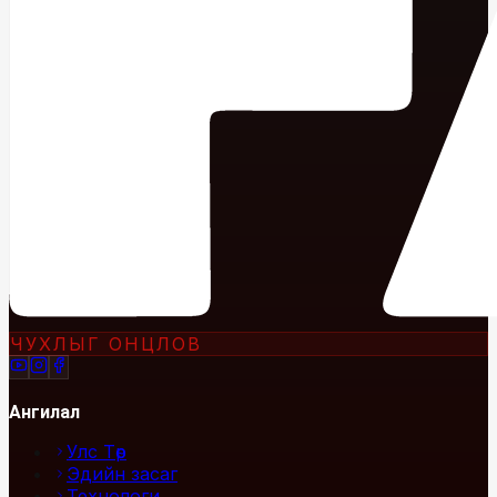
ЧУХЛЫГ ОНЦЛОВ
Ангилал
Улс Төр
Эдийн засаг
Технологи