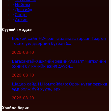
Нийгэм
Дэлхийд
Спорт
Архив
Сүүлийн мэдээ
Ерөнхий сайд Н.Учрал гацаанаас гарсан Газрын
тосны үйлдвэрийн бүтээн б...
2026-08-10
Багахангай-Хөшигийн хөндий-Эмээлт чиглэлийн
эхний 87 км-ийн ажил дуусч...
2026-08-10
Шадар сайд Н.Номтойбаяр: Орон нутаг хөгжихөд
чөдөр болж буй хууль, эрх...
2026-08-10
Холбоо барих