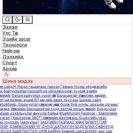
Эхлэл
Улс Төр
Эдийн засаг
Технологи
Нийгэм
Дэлхийд
Спорт
Архив
Шинэ мэдээ
й сайд Н.Учрал гацаанаас гарсан Газрын тосны үйлдвэрийн
 байгуулалтыг тасралтгүй үргэлжлүүлж, түүхий эдийн
ийг баталгаажуулах үүрэг өгөв
|
Багахангай-Хөшигийн хөндий-
 чиглэлийн эхний 87 км-ийн ажил дуусчээ
|
Шадар сайд
йбаяр: Орон нутаг хөгжихөд чөдөр болж буй хууль, эрхзүйн орчныг
лнэ
|
Хөгжлийн бэрхшээлтэй хүнд ээлтэй улсын төсвийг бүрдүүлэх
аар хэлэлцүүлэг өрнүүлж байна
|
Kharkhorum Festival - Хэвлэлийн
урал
|
"Хархорум 360°" хөгжмийн фестиваль Хүннүгийн үеэс
 түүхээр "аялуулна"
|
ЗАСГИЙН ГАЗРААС ХӨНГӨЛӨЛТТЭЙ
ЭР ДЭМЖСЭНИЙ ҮР ДҮНД ШАТАХУУН ХАДГАЛАХ САВНУУД
СЭЭ АШИГЛАЛТАД ОРЖ БАЙНА
|
Ерөнхий сайд БНХАУ-аас сар