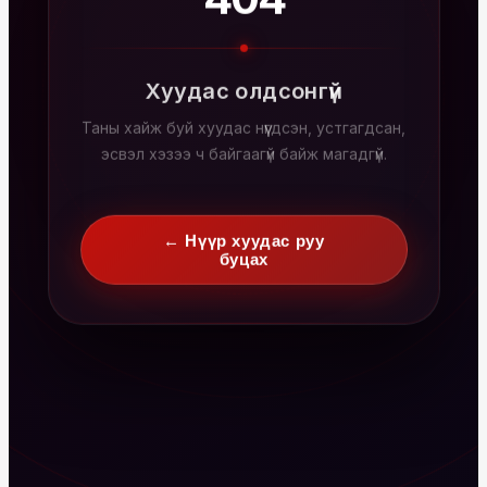
404
Хуудас олдсонгүй
Таны хайж буй хуудас нүүгдсэн, устгагдсан,
эсвэл хэзээ ч байгаагүй байж магадгүй.
← Нүүр хуудас руу
буцах