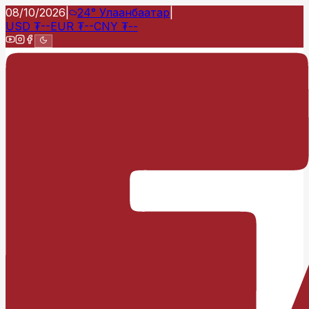
08/10/2026
|
24°
Улаанбаатар
|
USD
₮
--
EUR
₮
--
CNY
₮
--