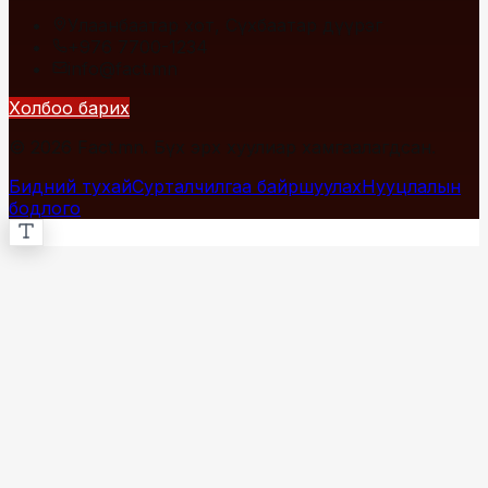
Улаанбаатар хот, Сүхбаатар дүүрэг
+976 7700-1234
info@fact.mn
Холбоо барих
© 2026 Fact.mn. Бүх эрх хуулиар хамгаалагдсан.
Бидний тухай
Сурталчилгаа байршуулах
Нууцлалын
бодлого