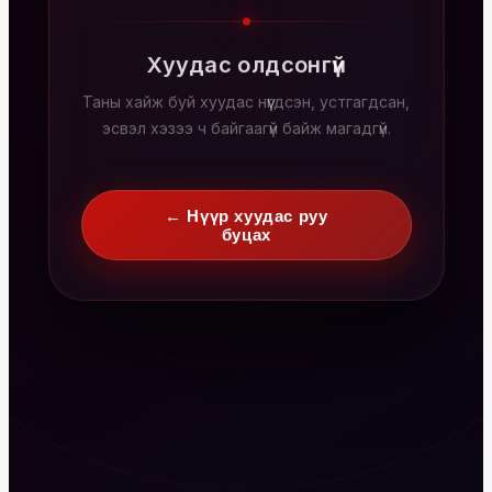
Хуудас олдсонгүй
Таны хайж буй хуудас нүүгдсэн, устгагдсан,
эсвэл хэзээ ч байгаагүй байж магадгүй.
← Нүүр хуудас руу
буцах