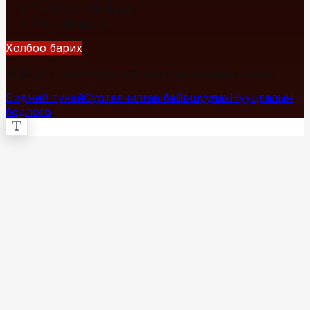
+976 7700-1234
info@fact.mn
Холбоо барих
© 2026 Fact.mn. Бүх эрх хуулиар хамгаалагдсан.
Бидний тухай
Сурталчилгаа байршуулах
Нууцлалын
бодлого