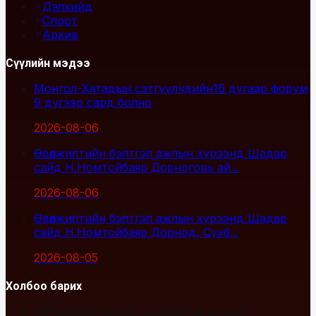
Дэлхийд
Спорт
Архив
Сүүлийн мэдээ
Монгол-Хятадын сэтгүүлчдийн16 дугаар форум
9 дүгээр сард болно
2026-08-06
Өвөлжилтийн бэлтгэл ажлын хүрээнд Шадар
сайд Н.Номтойбаяр Дорноговь ай...
2026-08-06
Өвөлжилтийн бэлтгэл ажлын хүрээнд Шадар
сайд Н.Номтойбаяр Дорнод, Сүхб...
2026-08-05
Холбоо барих
Улаанбаатар хот, Сүхбаатар дүүрэг