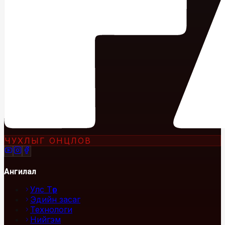
ЧУХЛЫГ ОНЦЛОВ
Ангилал
Улс Төр
Эдийн засаг
Технологи
Нийгэм