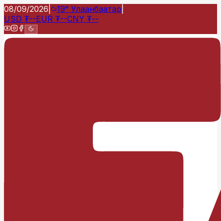
08/09/2026
|
19°
Улаанбаатар
|
USD
₮
--
EUR
₮
--
CNY
₮
--