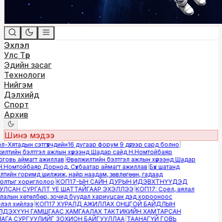
Эхлэл
Улс Төр
Эдийн засаг
Технологи
Нийгэм
Дэлхийд
Спорт
Архив
Шинэ мэдээ
Хятадын сэтгүүлчдийн16 дугаар форум 9 дүгээр сард болно
|
лтийн бэлтгэл ажлын хүрээнд Шадар сайд Н.Номтойбаяр
овь аймагт ажиллав
|
Өвөлжилтийн бэлтгэл ажлын хүрээнд Шадар
Номтойбаяр Дорнод, Сүхбаатар аймагт ажиллав
|
Бүх шатанд
ийн горимд шилжиж, найр наадам, зөвлөгөөн, гадаад
лтыг хориглолоо
|
КОП17-ЫН САЙН ДУРЫН ИДЭВХТНҮҮДЭД
ЛСАН СУРГАЛТ ҮЕ ШАТТАЙГААР ЭХЭЛЛЭЭ
|
КОП17: Соёл, аялал
алын хөтөлбөр, зочид буудал хариуцсан дэд хорооноос
эл хийлээ
|
КОП17 ХУРАЛД АЖИЛЛАХ ОНЦГОЙ БАЙДЛЫН
ДЭХҮҮН ГАМШГААС ХАМГААЛАХ ТАКТИКИЙН ХАМТАРСАН
ГА СУРГУУЛИЙГ ЗОХИОН БАЙГУУЛЛАА
|
ТААНАГҮЙ ГОВЬ