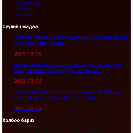
Дэлхийд
Спорт
Архив
Сүүлийн мэдээ
Монгол-Хятадын сэтгүүлчдийн16 дугаар форум
9 дүгээр сард болно
2026-08-06
Өвөлжилтийн бэлтгэл ажлын хүрээнд Шадар
сайд Н.Номтойбаяр Дорноговь ай...
2026-08-06
Өвөлжилтийн бэлтгэл ажлын хүрээнд Шадар
сайд Н.Номтойбаяр Дорнод, Сүхб...
2026-08-05
Холбоо барих
Улаанбаатар хот, Сүхбаатар дүүрэг