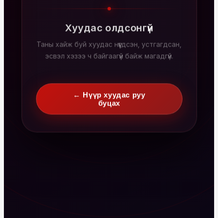
Хуудас олдсонгүй
Таны хайж буй хуудас нүүгдсэн, устгагдсан,
эсвэл хэзээ ч байгаагүй байж магадгүй.
← Нүүр хуудас руу
буцах