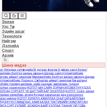
Эхлэл
Улс Төр
Эдийн засаг
Технологи
Нийгэм
Дэлхийд
Спорт
Архив
Шинэ мэдээ
Хятадын сэтгүүлчдийн16 дугаар форум 9 дүгээр сард болно
|
лтийн бэлтгэл ажлын хүрээнд Шадар сайд Н.Номтойбаяр
овь аймагт ажиллав
|
Өвөлжилтийн бэлтгэл ажлын хүрээнд Шадар
.Номтойбаяр Дорнод, Сүхбаатар аймагт ажиллав
|
Бүх шатанд
ийн горимд шилжиж, найр наадам, зөвлөгөөн, гадаад
лтыг хориглолоо
|
КОП17-ЫН САЙН ДУРЫН ИДЭВХТНҮҮДЭД
ЛСАН СУРГАЛТ ҮЕ ШАТТАЙГААР ЭХЭЛЛЭЭ
|
КОП17: Соёл, аялал
алын хөтөлбөр, зочид буудал хариуцсан дэд хорооноос
эл хийлээ
|
КОП17 ХУРАЛД АЖИЛЛАХ ОНЦГОЙ БАЙДЛЫН
ДЭХҮҮН ГАМШГААС ХАМГААЛАХ ТАКТИКИЙН ХАМТАРСАН
ГА СУРГУУЛИЙГ ЗОХИОН БАЙГУУЛЛАА
|
ТААНАГҮЙ ГОВЬ