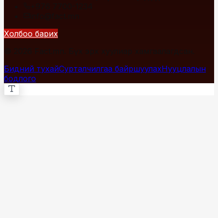
+976 7700-1234
info@fact.mn
Холбоо барих
© 2026 Fact.mn. Бүх эрх хуулиар хамгаалагдсан.
Бидний тухай
Сурталчилгаа байршуулах
Нууцлалын
бодлого