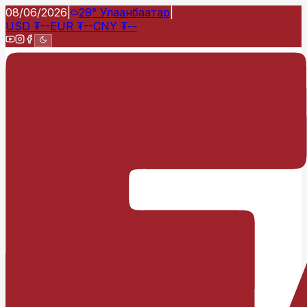
08/06/2026
|
29°
Улаанбаатар
|
USD
₮
--
EUR
₮
--
CNY
₮
--