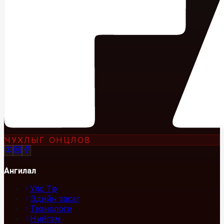
ЧУХЛЫГ ОНЦЛОВ
Ангилал
Улс Төр
Эдийн засаг
Технологи
Нийгэм