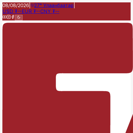
08/08/2026
|
27°
Улаанбаатар
|
USD
₮
--
EUR
₮
--
CNY
₮
--