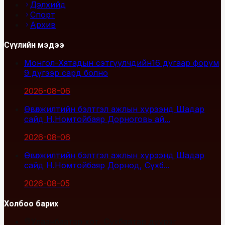
Дэлхийд
Спорт
Архив
Сүүлийн мэдээ
Монгол-Хятадын сэтгүүлчдийн16 дугаар форум
9 дүгээр сард болно
2026-08-06
Өвөлжилтийн бэлтгэл ажлын хүрээнд Шадар
сайд Н.Номтойбаяр Дорноговь ай...
2026-08-06
Өвөлжилтийн бэлтгэл ажлын хүрээнд Шадар
сайд Н.Номтойбаяр Дорнод, Сүхб...
2026-08-05
Холбоо барих
Улаанбаатар хот, Сүхбаатар дүүрэг