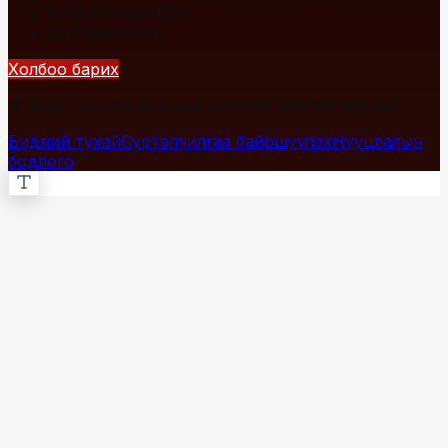
+976 7700-1234
info@fact.mn
Холбоо барих
© 2026 Fact.mn. Бүх эрх хуулиар хамгаалагдсан.
Бидний тухай
Сурталчилгаа байршуулах
Нууцлалын
бодлого