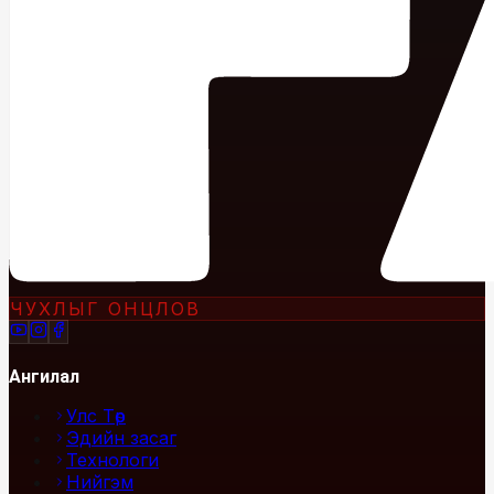
ЧУХЛЫГ ОНЦЛОВ
Ангилал
Улс Төр
Эдийн засаг
Технологи
Нийгэм