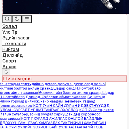
Эхлэл
Улс Төр
Эдийн засаг
Технологи
Нийгэм
Дэлхийд
Спорт
Архив
Шинэ мэдээ
-Хятадын сэтгүүлчдийн16 дугаар форум 9 дүгээр сард болно
|
лтийн бэлтгэл ажлын хүрээнд Шадар сайд Н.Номтойбаяр
овь аймагт ажиллав
|
Өвөлжилтийн бэлтгэл ажлын хүрээнд Шадар
.Номтойбаяр Дорнод, Сүхбаатар аймагт ажиллав
|
Бүх шатанд
тийн горимд шилжиж, найр наадам, зөвлөгөөн, гадаад
лтыг хориглолоо
|
КОП17-ЫН САЙН ДУРЫН ИДЭВХТНҮҮДЭД
ЛСАН СУРГАЛТ ҮЕ ШАТТАЙГААР ЭХЭЛЛЭЭ
|
КОП17: Соёл, аялал
алын хөтөлбөр, зочид буудал хариуцсан дэд хорооноос
эл хийлээ
|
КОП17 ХУРАЛД АЖИЛЛАХ ОНЦГОЙ БАЙДЛЫН
ДЭХҮҮН ГАМШГААС ХАМГААЛАХ ТАКТИКИЙН ХАМТАРСАН
ГА СУРГУУЛИЙГ ЗОХИОН БАЙГУУЛЛАА
|
ТААНАГҮЙ ГОВЬ