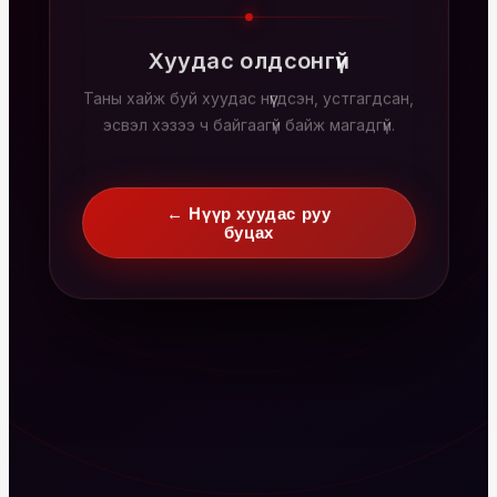
Хуудас олдсонгүй
Таны хайж буй хуудас нүүгдсэн, устгагдсан,
эсвэл хэзээ ч байгаагүй байж магадгүй.
← Нүүр хуудас руу
буцах