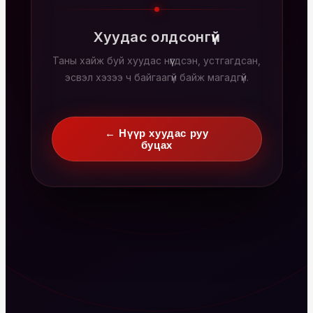
Хуудас олдсонгүй
Таны хайж буй хуудас нүүгдсэн, устгагдсан,
эсвэл хэзээ ч байгаагүй байж магадгүй.
← Нүүр хуудас руу
буцах