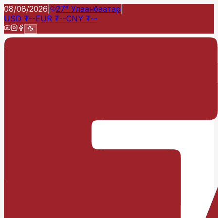
08/08/2026
|
27°
Улаанбаатар
|
USD
₮
--
EUR
₮
--
CNY
₮
--