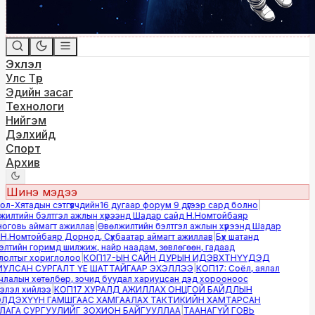
Эхлэл
Улс Төр
Эдийн засаг
Технологи
Нийгэм
Дэлхийд
Спорт
Архив
Шинэ мэдээ
-Хятадын сэтгүүлчдийн16 дугаар форум 9 дүгээр сард болно
|
лтийн бэлтгэл ажлын хүрээнд Шадар сайд Н.Номтойбаяр
овь аймагт ажиллав
|
Өвөлжилтийн бэлтгэл ажлын хүрээнд Шадар
.Номтойбаяр Дорнод, Сүхбаатар аймагт ажиллав
|
Бүх шатанд
тийн горимд шилжиж, найр наадам, зөвлөгөөн, гадаад
лтыг хориглолоо
|
КОП17-ЫН САЙН ДУРЫН ИДЭВХТНҮҮДЭД
ЛСАН СУРГАЛТ ҮЕ ШАТТАЙГААР ЭХЭЛЛЭЭ
|
КОП17: Соёл, аялал
алын хөтөлбөр, зочид буудал хариуцсан дэд хорооноос
эл хийлээ
|
КОП17 ХУРАЛД АЖИЛЛАХ ОНЦГОЙ БАЙДЛЫН
ДЭХҮҮН ГАМШГААС ХАМГААЛАХ ТАКТИКИЙН ХАМТАРСАН
ГА СУРГУУЛИЙГ ЗОХИОН БАЙГУУЛЛАА
|
ТААНАГҮЙ ГОВЬ