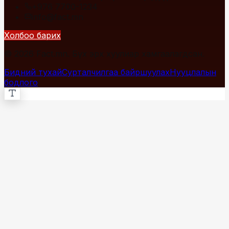
+976 7700-1234
info@fact.mn
Холбоо барих
© 2026 Fact.mn. Бүх эрх хуулиар хамгаалагдсан.
Бидний тухай
Сурталчилгаа байршуулах
Нууцлалын
бодлого