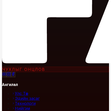
ЧУХЛЫГ ОНЦЛОВ
Ангилал
Улс Төр
Эдийн засаг
Технологи
Нийгэм