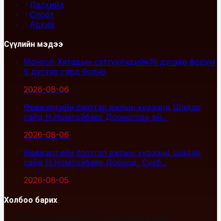
Дэлхийд
Спорт
Архив
Сүүлийн мэдээ
Монгол-Хятадын сэтгүүлчдийн16 дугаар форум
9 дүгээр сард болно
2026-08-06
Өвөлжилтийн бэлтгэл ажлын хүрээнд Шадар
сайд Н.Номтойбаяр Дорноговь ай...
2026-08-06
Өвөлжилтийн бэлтгэл ажлын хүрээнд Шадар
сайд Н.Номтойбаяр Дорнод, Сүхб...
2026-08-05
Холбоо барих
Улаанбаатар хот, Сүхбаатар дүүрэг