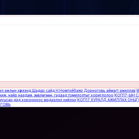
ын хүрээнд Шадар сайд Н.Номтойбаяр Дорноговь аймагт ажиллав
|
Өвөлжил
айр наадам, зөвлөгөөн, гадаад томилолтыг хориглолоо
|
КОП17-ЫН САЙН 
н дэд хорооноос мэдээлэл хийлээ
|
КОП17 ХУРАЛД АЖИЛЛАХ ОНЦГОЙ Б