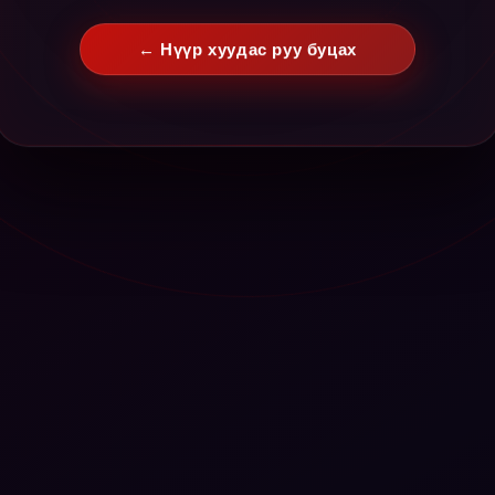
← Нүүр хуудас руу буцах