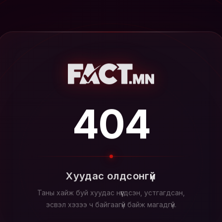
404
Хуудас олдсонгүй
Таны хайж буй хуудас нүүгдсэн, устгагдсан,
эсвэл хэзээ ч байгаагүй байж магадгүй.