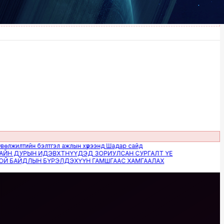
тийн бэлтгэл ажлын хүрээнд Шадар сайд
ДУРЫН ИДЭВХТНҮҮДЭД ЗОРИУЛСАН СУРГАЛТ ҮЕ
АЙДЛЫН БҮРЭЛДЭХҮҮН ГАМШГААС ХАМГААЛАХ