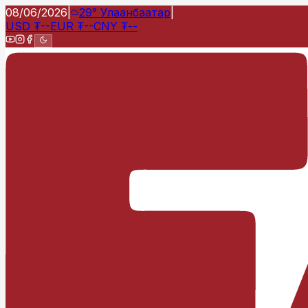
08/06/2026
|
29°
Улаанбаатар
|
USD
₮
--
EUR
₮
--
CNY
₮
--