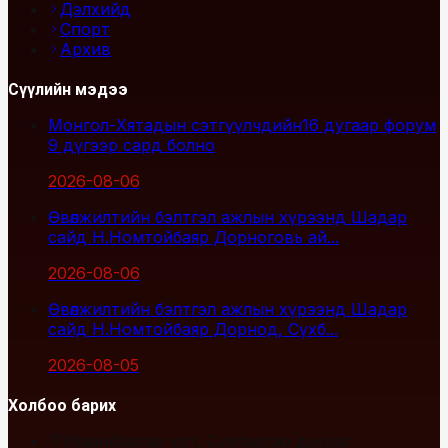
Дэлхийд
Спорт
Архив
Сүүлийн мэдээ
Монгол-Хятадын сэтгүүлчдийн16 дугаар форум
9 дүгээр сард болно
2026-08-06
Өвөлжилтийн бэлтгэл ажлын хүрээнд Шадар
сайд Н.Номтойбаяр Дорноговь ай...
2026-08-06
Өвөлжилтийн бэлтгэл ажлын хүрээнд Шадар
сайд Н.Номтойбаяр Дорнод, Сүхб...
2026-08-05
Холбоо барих
Улаанбаатар хот, Сүхбаатар дүүрэг