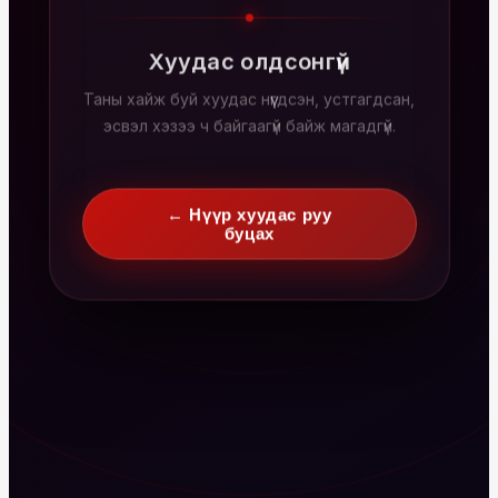
Хуудас олдсонгүй
Таны хайж буй хуудас нүүгдсэн, устгагдсан,
эсвэл хэзээ ч байгаагүй байж магадгүй.
← Нүүр хуудас руу
буцах