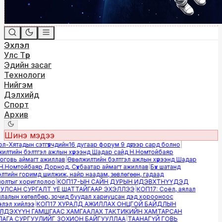
Эхлэл
Улс Төр
Эдийн засаг
Технологи
Нийгэм
Дэлхийд
Спорт
Архив
Шинэ мэдээ
-Хятадын сэтгүүлчдийн16 дугаар форум 9 дүгээр сард болно
|
лтийн бэлтгэл ажлын хүрээнд Шадар сайд Н.Номтойбаяр
овь аймагт ажиллав
|
Өвөлжилтийн бэлтгэл ажлын хүрээнд Шадар
.Номтойбаяр Дорнод, Сүхбаатар аймагт ажиллав
|
Бүх шатанд
тийн горимд шилжиж, найр наадам, зөвлөгөөн, гадаад
лтыг хориглолоо
|
КОП17-ЫН САЙН ДУРЫН ИДЭВХТНҮҮДЭД
ЛСАН СУРГАЛТ ҮЕ ШАТТАЙГААР ЭХЭЛЛЭЭ
|
КОП17: Соёл, аялал
алын хөтөлбөр, зочид буудал хариуцсан дэд хорооноос
эл хийлээ
|
КОП17 ХУРАЛД АЖИЛЛАХ ОНЦГОЙ БАЙДЛЫН
ДЭХҮҮН ГАМШГААС ХАМГААЛАХ ТАКТИКИЙН ХАМТАРСАН
ГА СУРГУУЛИЙГ ЗОХИОН БАЙГУУЛЛАА
|
ТААНАГҮЙ ГОВЬ