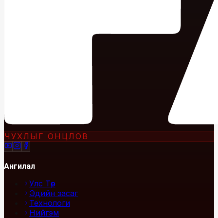
ЧУХЛЫГ ОНЦЛОВ
Ангилал
Улс Төр
Эдийн засаг
Технологи
Нийгэм