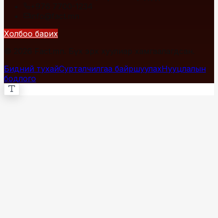
+976 7700-1234
info@fact.mn
Холбоо барих
© 2026 Fact.mn. Бүх эрх хуулиар хамгаалагдсан.
Бидний тухай
Сурталчилгаа байршуулах
Нууцлалын
бодлого