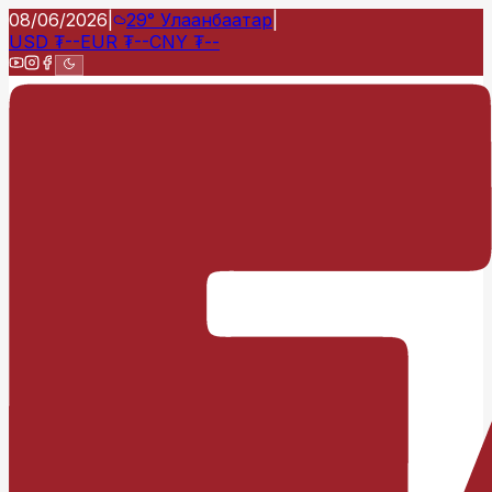
08/06/2026
|
29°
Улаанбаатар
|
USD
₮
--
EUR
₮
--
CNY
₮
--