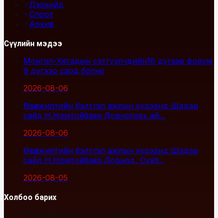
Дэлхийд
Спорт
Архив
Сүүлийн мэдээ
Монгол-Хятадын сэтгүүлчдийн16 дугаар форум
9 дүгээр сард болно
2026-08-06
Өвөлжилтийн бэлтгэл ажлын хүрээнд Шадар
сайд Н.Номтойбаяр Дорноговь ай...
2026-08-06
Өвөлжилтийн бэлтгэл ажлын хүрээнд Шадар
сайд Н.Номтойбаяр Дорнод, Сүхб...
2026-08-05
Холбоо барих
Улаанбаатар хот, Сүхбаатар дүүрэг