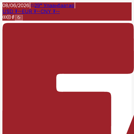
08/06/2026
|
29°
Улаанбаатар
|
USD
₮
--
EUR
₮
--
CNY
₮
--