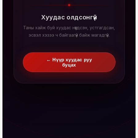
Хуудас олдсонгүй
Таны хайж буй хуудас нүүгдсэн, устгагдсан,
эсвэл хэзээ ч байгаагүй байж магадгүй.
← Нүүр хуудас руу
буцах