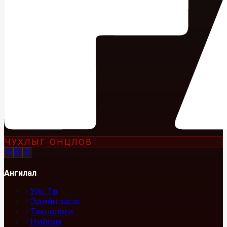
ЧУХЛЫГ ОНЦЛОВ
Ангилал
Улс Төр
Эдийн засаг
Технологи
Нийгэм