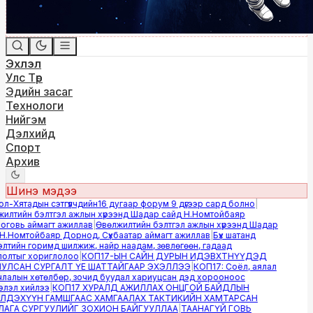
Эхлэл
Улс Төр
Эдийн засаг
Технологи
Нийгэм
Дэлхийд
Спорт
Архив
Шинэ мэдээ
-Хятадын сэтгүүлчдийн16 дугаар форум 9 дүгээр сард болно
|
лтийн бэлтгэл ажлын хүрээнд Шадар сайд Н.Номтойбаяр
овь аймагт ажиллав
|
Өвөлжилтийн бэлтгэл ажлын хүрээнд Шадар
.Номтойбаяр Дорнод, Сүхбаатар аймагт ажиллав
|
Бүх шатанд
тийн горимд шилжиж, найр наадам, зөвлөгөөн, гадаад
лтыг хориглолоо
|
КОП17-ЫН САЙН ДУРЫН ИДЭВХТНҮҮДЭД
ЛСАН СУРГАЛТ ҮЕ ШАТТАЙГААР ЭХЭЛЛЭЭ
|
КОП17: Соёл, аялал
алын хөтөлбөр, зочид буудал хариуцсан дэд хорооноос
эл хийлээ
|
КОП17 ХУРАЛД АЖИЛЛАХ ОНЦГОЙ БАЙДЛЫН
ДЭХҮҮН ГАМШГААС ХАМГААЛАХ ТАКТИКИЙН ХАМТАРСАН
ГА СУРГУУЛИЙГ ЗОХИОН БАЙГУУЛЛАА
|
ТААНАГҮЙ ГОВЬ