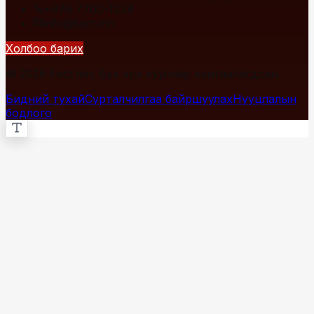
+976 7700-1234
info@fact.mn
Холбоо барих
© 2026 Fact.mn. Бүх эрх хуулиар хамгаалагдсан.
Бидний тухай
Сурталчилгаа байршуулах
Нууцлалын
бодлого