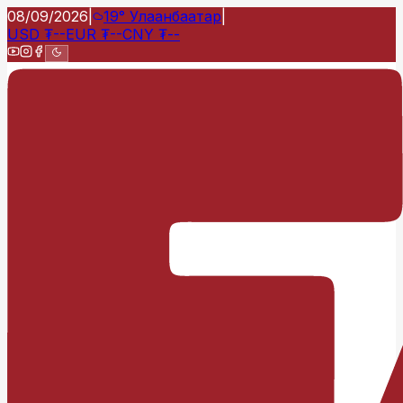
08/09/2026
|
19°
Улаанбаатар
|
USD
₮
--
EUR
₮
--
CNY
₮
--