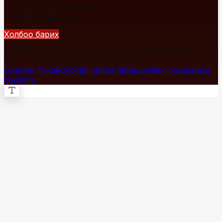
+976 7700-1234
info@fact.mn
Холбоо барих
© 2026 Fact.mn. Бүх эрх хуулиар хамгаалагдсан.
Бидний тухай
Сурталчилгаа байршуулах
Нууцлалын
бодлого