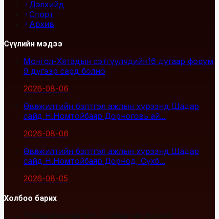
Дэлхийд
Спорт
Архив
Сүүлийн мэдээ
Монгол-Хятадын сэтгүүлчдийн16 дугаар форум
9 дүгээр сард болно
2026-08-06
Өвөлжилтийн бэлтгэл ажлын хүрээнд Шадар
сайд Н.Номтойбаяр Дорноговь ай...
2026-08-06
Өвөлжилтийн бэлтгэл ажлын хүрээнд Шадар
сайд Н.Номтойбаяр Дорнод, Сүхб...
2026-08-05
Холбоо барих
Улаанбаатар хот, Сүхбаатар дүүрэг