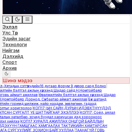
Эхлэл
Улс Төр
Эдийн засаг
Технологи
Нийгэм
Дэлхийд
Спорт
Архив
Шинэ мэдээ
Хятадын сэтгүүлчдийн16 дугаар форум 9 дүгээр сард болно
|
тийн бэлтгэл ажлын хүрээнд Шадар сайд Н.Номтойбаяр
вь аймагт ажиллав
|
Өвөлжилтийн бэлтгэл ажлын хүрээнд Шадар
Номтойбаяр Дорнод, Сүхбаатар аймагт ажиллав
|
Бүх шатанд
ийн горимд шилжиж, найр наадам, зөвлөгөөн, гадаад
тыг хориглолоо
|
КОП17-ЫН САЙН ДУРЫН ИДЭВХТНҮҮДЭД
САН СУРГАЛТ ҮЕ ШАТТАЙГААР ЭХЭЛЛЭЭ
|
КОП17: Соёл, аялал
лын хөтөлбөр, зочид буудал хариуцсан дэд хорооноос
л хийлээ
|
КОП17 ХУРАЛД АЖИЛЛАХ ОНЦГОЙ БАЙДЛЫН
ЭХҮҮН ГАМШГААС ХАМГААЛАХ ТАКТИКИЙН ХАМТАРСАН
А СУРГУУЛИЙГ ЗОХИОН БАЙГУУЛЛАА
|
ТААНАГҮЙ ГОВЬ