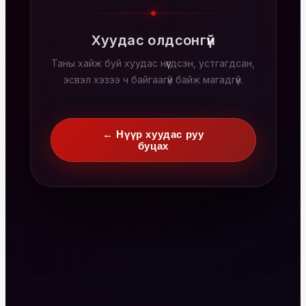
Хуудас олдсонгүй
Таны хайж буй хуудас нүүгдсэн, устгагдсан,
эсвэл хэзээ ч байгаагүй байж магадгүй.
← Нүүр хуудас руу
буцах