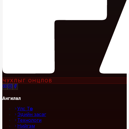
ЧУХЛЫГ ОНЦЛОВ
Ангилал
Улс Төр
Эдийн засаг
Технологи
Нийгэм