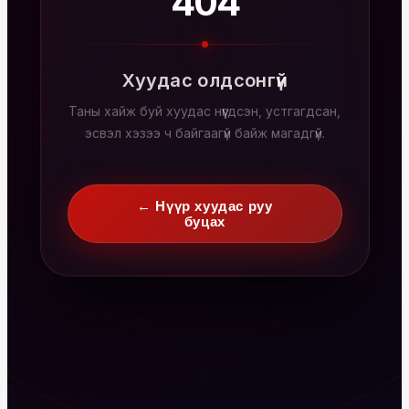
404
Хуудас олдсонгүй
Таны хайж буй хуудас нүүгдсэн, устгагдсан,
эсвэл хэзээ ч байгаагүй байж магадгүй.
← Нүүр хуудас руу
буцах