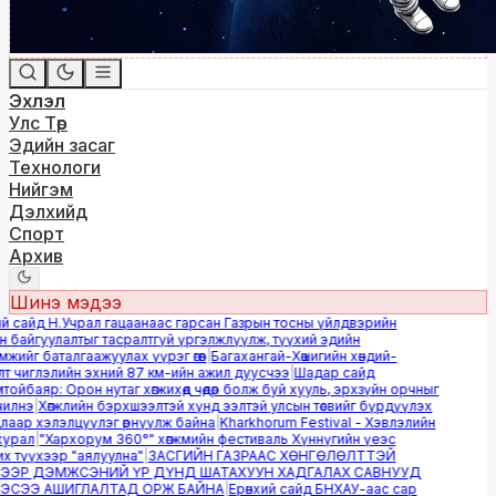
Эхлэл
Улс Төр
Эдийн засаг
Технологи
Нийгэм
Дэлхийд
Спорт
Архив
Шинэ мэдээ
 сайд Н.Учрал гацаанаас гарсан Газрын тосны үйлдвэрийн
байгуулалтыг тасралтгүй үргэлжлүүлж, түүхий эдийн
ийг баталгаажуулах үүрэг өгөв
|
Багахангай-Хөшигийн хөндий-
 чиглэлийн эхний 87 км-ийн ажил дуусчээ
|
Шадар сайд
йбаяр: Орон нутаг хөгжихөд чөдөр болж буй хууль, эрхзүйн орчныг
лнэ
|
Хөгжлийн бэрхшээлтэй хүнд ээлтэй улсын төсвийг бүрдүүлэх
аар хэлэлцүүлэг өрнүүлж байна
|
Kharkhorum Festival - Хэвлэлийн
урал
|
"Хархорум 360°" хөгжмийн фестиваль Хүннүгийн үеэс
 түүхээр "аялуулна"
|
ЗАСГИЙН ГАЗРААС ХӨНГӨЛӨЛТТЭЙ
ЭР ДЭМЖСЭНИЙ ҮР ДҮНД ШАТАХУУН ХАДГАЛАХ САВНУУД
СЭЭ АШИГЛАЛТАД ОРЖ БАЙНА
|
Ерөнхий сайд БНХАУ-аас сар