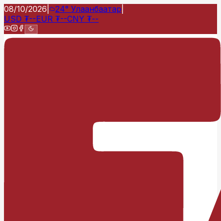
08/10/2026
|
24°
Улаанбаатар
|
USD
₮
--
EUR
₮
--
CNY
₮
--