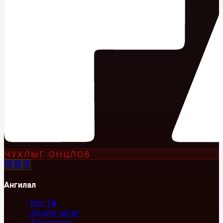
ЧУХЛЫГ ОНЦЛОВ
Ангилал
Улс Төр
Эдийн засаг
Технологи