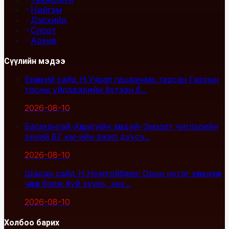
Нийгэм
Дэлхийд
Спорт
Архив
Сүүлийн мэдээ
Ерөнхий сайд Н.Учрал гацаанаас гарсан Газрын
тосны үйлдвэрийн бүтээн б...
2026-08-10
Багахангай-Хөшигийн хөндий-Эмээлт чиглэлийн
эхний 87 км-ийн ажил дуусч...
2026-08-10
Шадар сайд Н.Номтойбаяр: Орон нутаг хөгжихөд
чөдөр болж буй хууль, эрх...
2026-08-10
Холбоо барих