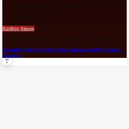
Улаанбаатар хот, Сүхбаатар дүүрэг
+976 7700-1234
info@fact.mn
Холбоо барих
© 2026 Fact.mn. Бүх эрх хуулиар хамгаалагдсан.
Бидний тухай
Сурталчилгаа байршуулах
Нууцлалын
бодлого