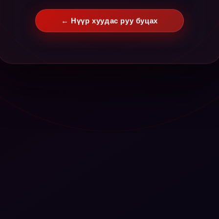
← Нүүр хуудас руу буцах