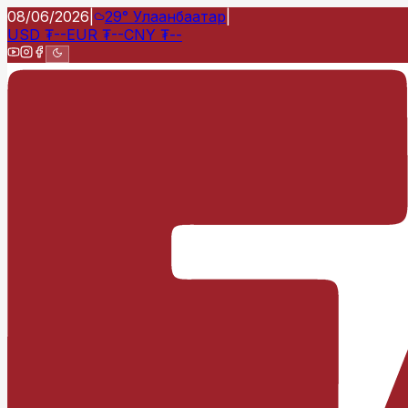
08/06/2026
|
29°
Улаанбаатар
|
USD
₮
--
EUR
₮
--
CNY
₮
--