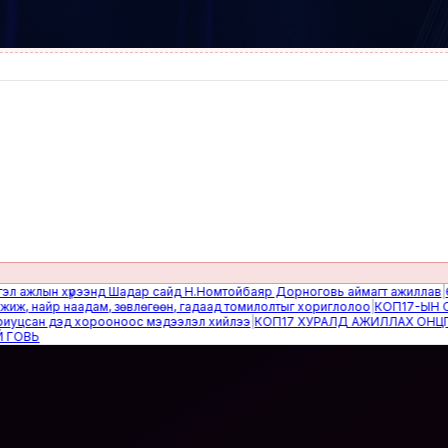
лын хүрээнд Шадар сайд Н.Номтойбаяр Дорноговь аймагт ажиллав
|
Өвөлжи
айр наадам, зөвлөгөөн, гадаад томилолтыг хориглолоо
|
КОП17-ЫН САЙН 
ан дэд хорооноос мэдээлэл хийлээ
|
КОП17 ХУРАЛД АЖИЛЛАХ ОНЦГОЙ Б