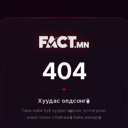
404
Хуудас олдсонгүй
Таны хайж буй хуудас нүүгдсэн, устгагдсан,
эсвэл хэзээ ч байгаагүй байж магадгүй.