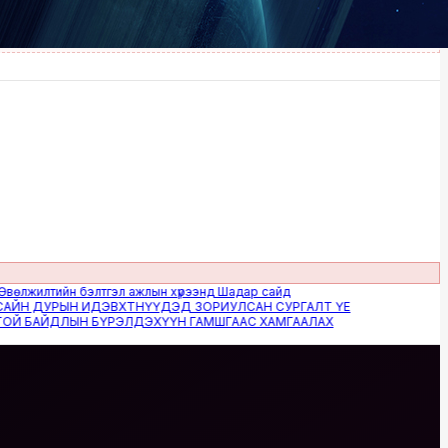
лтийн бэлтгэл ажлын хүрээнд Шадар сайд
ДУРЫН ИДЭВХТНҮҮДЭД ЗОРИУЛСАН СУРГАЛТ ҮЕ
АЙДЛЫН БҮРЭЛДЭХҮҮН ГАМШГААС ХАМГААЛАХ