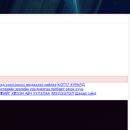
орооноос мэдээлэл хийлээ
|
КОП17 ХУРАЛД
н зээлийн урьдчилгаа төлбөрт орон сууц
ҮЛЭЭН АВЧ УУЛЗЛАА.
|
МЭДЭЭЛЭЛ
|
Шадар сайд