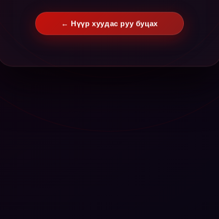
← Нүүр хуудас руу буцах