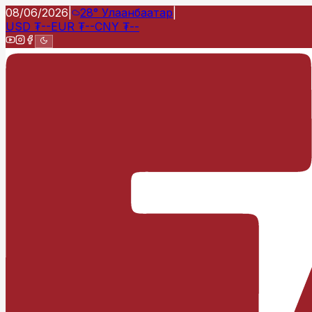
08/06/2026
|
28°
Улаанбаатар
|
USD
₮
--
EUR
₮
--
CNY
₮
--