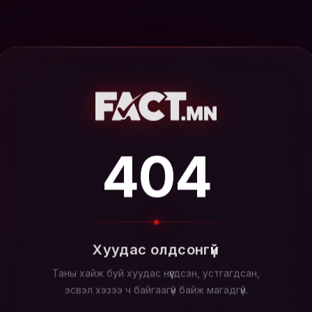
404
Хуудас олдсонгүй
Таны хайж буй хуудас нүүгдсэн, устгагдсан,
эсвэл хэзээ ч байгаагүй байж магадгүй.