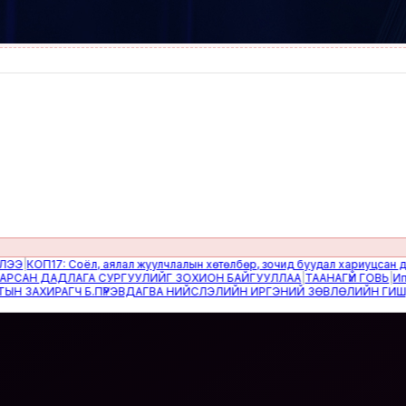
ОП17: Соёл, аялал жуулчлалын хөтөлбөр, зочид буудал хариуцсан дэд х
Н ДАДЛАГА СУРГУУЛИЙГ ЗОХИОН БАЙГУУЛЛАА
|
ТААНАГҮЙ ГОВЬ
|
Ипотекий
ИРАГЧ Б.ПҮРЭВДАГВА НИЙСЛЭЛИЙН ИРГЭНИЙ ЗӨВЛӨЛИЙН ГИШҮҮДИЙГ Х