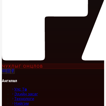
ЧУХЛЫГ ОНЦЛОВ
Ангилал
Улс Төр
Эдийн засаг
Технологи
Нийгэм