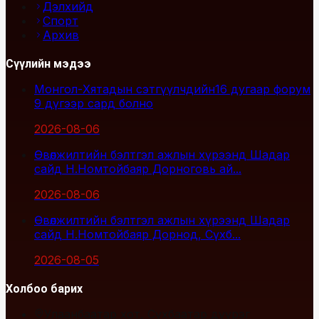
Дэлхийд
Спорт
Архив
Сүүлийн мэдээ
Монгол-Хятадын сэтгүүлчдийн16 дугаар форум
9 дүгээр сард болно
2026-08-06
Өвөлжилтийн бэлтгэл ажлын хүрээнд Шадар
сайд Н.Номтойбаяр Дорноговь ай...
2026-08-06
Өвөлжилтийн бэлтгэл ажлын хүрээнд Шадар
сайд Н.Номтойбаяр Дорнод, Сүхб...
2026-08-05
Холбоо барих
Улаанбаатар хот, Сүхбаатар дүүрэг