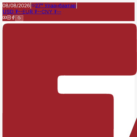
08/08/2026
|
27°
Улаанбаатар
|
USD
₮
--
EUR
₮
--
CNY
₮
--