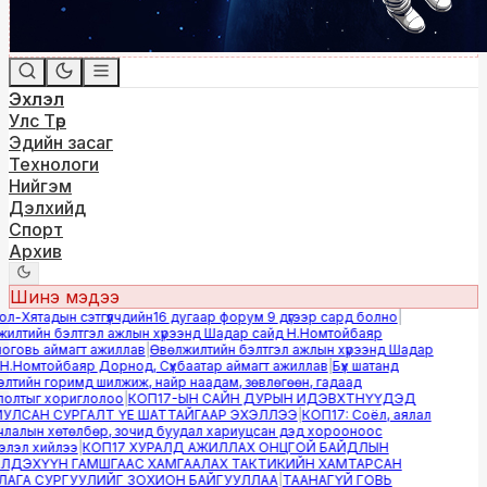
Эхлэл
Улс Төр
Эдийн засаг
Технологи
Нийгэм
Дэлхийд
Спорт
Архив
Шинэ мэдээ
-Хятадын сэтгүүлчдийн16 дугаар форум 9 дүгээр сард болно
|
лтийн бэлтгэл ажлын хүрээнд Шадар сайд Н.Номтойбаяр
овь аймагт ажиллав
|
Өвөлжилтийн бэлтгэл ажлын хүрээнд Шадар
.Номтойбаяр Дорнод, Сүхбаатар аймагт ажиллав
|
Бүх шатанд
тийн горимд шилжиж, найр наадам, зөвлөгөөн, гадаад
лтыг хориглолоо
|
КОП17-ЫН САЙН ДУРЫН ИДЭВХТНҮҮДЭД
ЛСАН СУРГАЛТ ҮЕ ШАТТАЙГААР ЭХЭЛЛЭЭ
|
КОП17: Соёл, аялал
алын хөтөлбөр, зочид буудал хариуцсан дэд хорооноос
эл хийлээ
|
КОП17 ХУРАЛД АЖИЛЛАХ ОНЦГОЙ БАЙДЛЫН
ДЭХҮҮН ГАМШГААС ХАМГААЛАХ ТАКТИКИЙН ХАМТАРСАН
ГА СУРГУУЛИЙГ ЗОХИОН БАЙГУУЛЛАА
|
ТААНАГҮЙ ГОВЬ