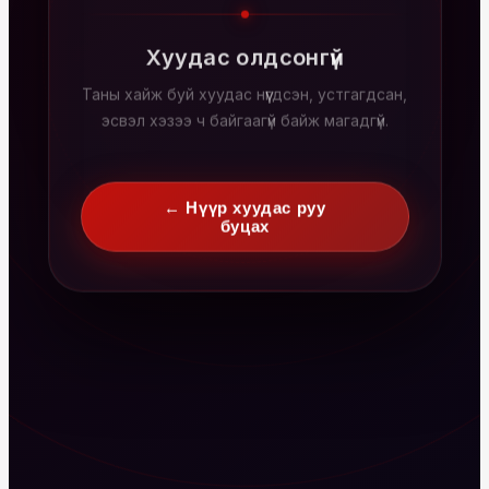
Хуудас олдсонгүй
Таны хайж буй хуудас нүүгдсэн, устгагдсан,
эсвэл хэзээ ч байгаагүй байж магадгүй.
← Нүүр хуудас руу
буцах