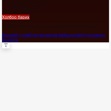
+976 7700-1234
info@fact.mn
Холбоо барих
© 2026 Fact.mn. Бүх эрх хуулиар хамгаалагдсан.
Бидний тухай
Сурталчилгаа байршуулах
Нууцлалын
бодлого