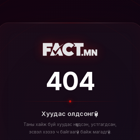
404
Хуудас олдсонгүй
Таны хайж буй хуудас нүүгдсэн, устгагдсан,
эсвэл хэзээ ч байгаагүй байж магадгүй.