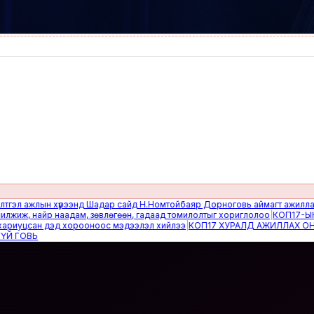
 ажлын хүрээнд Шадар сайд Н.Номтойбаяр Дорноговь аймагт ажиллав
|
Өвө
, найр наадам, зөвлөгөөн, гадаад томилолтыг хориглолоо
|
КОП17-ЫН СА
уцсан дэд хорооноос мэдээлэл хийлээ
|
КОП17 ХУРАЛД АЖИЛЛАХ ОНЦГО
ОВЬ