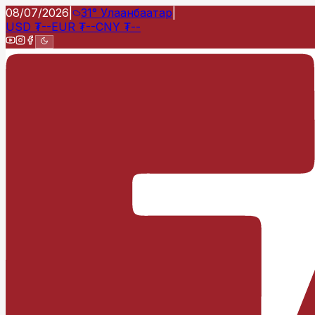
08/07/2026
|
31°
Улаанбаатар
|
USD
₮
--
EUR
₮
--
CNY
₮
--