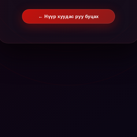
← Нүүр хуудас руу буцах