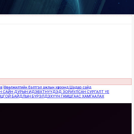
лжилтийн бэлтгэл ажлын хүрээнд Шадар сайд
ЙН ДУРЫН ИДЭВХТНҮҮДЭД ЗОРИУЛСАН СУРГАЛТ ҮЕ
Й БАЙДЛЫН БҮРЭЛДЭХҮҮН ГАМШГААС ХАМГААЛАХ