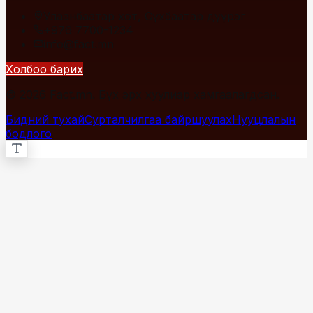
Улаанбаатар хот, Сүхбаатар дүүрэг
+976 7700-1234
info@fact.mn
Холбоо барих
© 2026 Fact.mn. Бүх эрх хуулиар хамгаалагдсан.
Бидний тухай
Сурталчилгаа байршуулах
Нууцлалын
бодлого