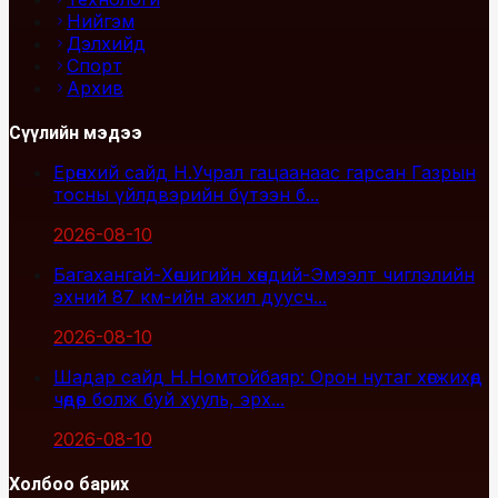
Нийгэм
Дэлхийд
Спорт
Архив
Сүүлийн мэдээ
Ерөнхий сайд Н.Учрал гацаанаас гарсан Газрын
тосны үйлдвэрийн бүтээн б...
2026-08-10
Багахангай-Хөшигийн хөндий-Эмээлт чиглэлийн
эхний 87 км-ийн ажил дуусч...
2026-08-10
Шадар сайд Н.Номтойбаяр: Орон нутаг хөгжихөд
чөдөр болж буй хууль, эрх...
2026-08-10
Холбоо барих