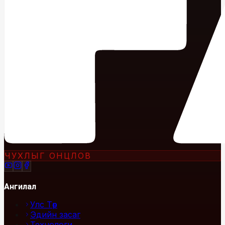
ЧУХЛЫГ ОНЦЛОВ
Ангилал
Улс Төр
Эдийн засаг
Технологи