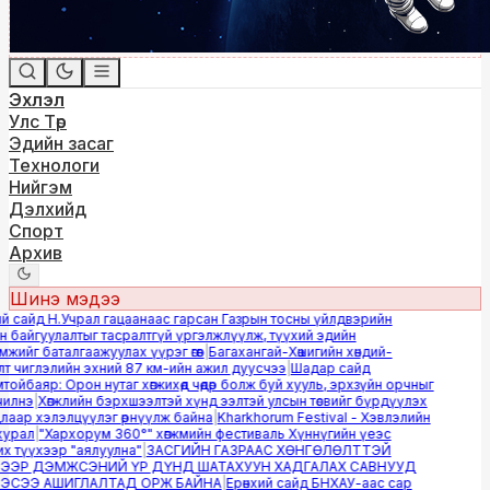
Эхлэл
Улс Төр
Эдийн засаг
Технологи
Нийгэм
Дэлхийд
Спорт
Архив
Шинэ мэдээ
 сайд Н.Учрал гацаанаас гарсан Газрын тосны үйлдвэрийн
байгуулалтыг тасралтгүй үргэлжлүүлж, түүхий эдийн
ийг баталгаажуулах үүрэг өгөв
|
Багахангай-Хөшигийн хөндий-
 чиглэлийн эхний 87 км-ийн ажил дуусчээ
|
Шадар сайд
йбаяр: Орон нутаг хөгжихөд чөдөр болж буй хууль, эрхзүйн орчныг
лнэ
|
Хөгжлийн бэрхшээлтэй хүнд ээлтэй улсын төсвийг бүрдүүлэх
аар хэлэлцүүлэг өрнүүлж байна
|
Kharkhorum Festival - Хэвлэлийн
урал
|
"Хархорум 360°" хөгжмийн фестиваль Хүннүгийн үеэс
 түүхээр "аялуулна"
|
ЗАСГИЙН ГАЗРААС ХӨНГӨЛӨЛТТЭЙ
ЭР ДЭМЖСЭНИЙ ҮР ДҮНД ШАТАХУУН ХАДГАЛАХ САВНУУД
СЭЭ АШИГЛАЛТАД ОРЖ БАЙНА
|
Ерөнхий сайд БНХАУ-аас сар