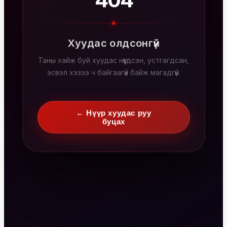
404
Хуудас олдсонгүй
Таны хайж буй хуудас нүүгдсэн, устгагдсан,
эсвэл хэзээ ч байгаагүй байж магадгүй.
← Нүүр хуудас руу
буцах