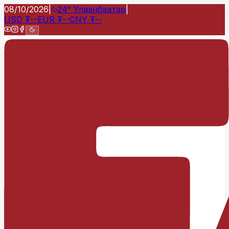
08/10/2026
|
24°
Улаанбаатар
|
USD
₮
--
EUR
₮
--
CNY
₮
--