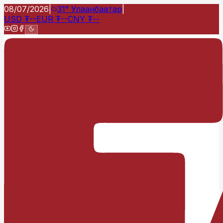
08/07/2026
|
31°
Улаанбаатар
|
USD
₮
--
EUR
₮
--
CNY
₮
--