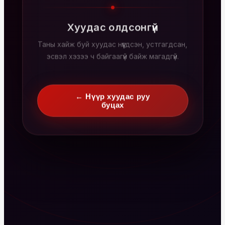
Хуудас олдсонгүй
Таны хайж буй хуудас нүүгдсэн, устгагдсан,
эсвэл хэзээ ч байгаагүй байж магадгүй.
← Нүүр хуудас руу
буцах