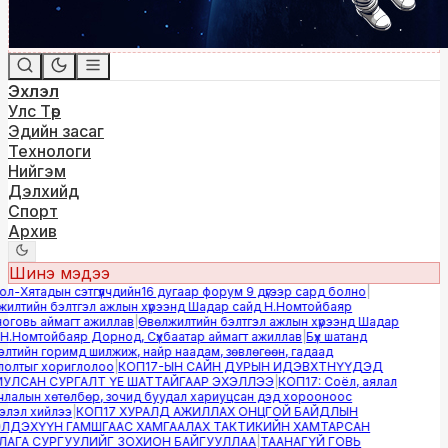
Эхлэл
Улс Төр
Эдийн засаг
Технологи
Нийгэм
Дэлхийд
Спорт
Архив
Шинэ мэдээ
-Хятадын сэтгүүлчдийн16 дугаар форум 9 дүгээр сард болно
|
лтийн бэлтгэл ажлын хүрээнд Шадар сайд Н.Номтойбаяр
овь аймагт ажиллав
|
Өвөлжилтийн бэлтгэл ажлын хүрээнд Шадар
.Номтойбаяр Дорнод, Сүхбаатар аймагт ажиллав
|
Бүх шатанд
тийн горимд шилжиж, найр наадам, зөвлөгөөн, гадаад
лтыг хориглолоо
|
КОП17-ЫН САЙН ДУРЫН ИДЭВХТНҮҮДЭД
ЛСАН СУРГАЛТ ҮЕ ШАТТАЙГААР ЭХЭЛЛЭЭ
|
КОП17: Соёл, аялал
алын хөтөлбөр, зочид буудал хариуцсан дэд хорооноос
эл хийлээ
|
КОП17 ХУРАЛД АЖИЛЛАХ ОНЦГОЙ БАЙДЛЫН
ДЭХҮҮН ГАМШГААС ХАМГААЛАХ ТАКТИКИЙН ХАМТАРСАН
ГА СУРГУУЛИЙГ ЗОХИОН БАЙГУУЛЛАА
|
ТААНАГҮЙ ГОВЬ