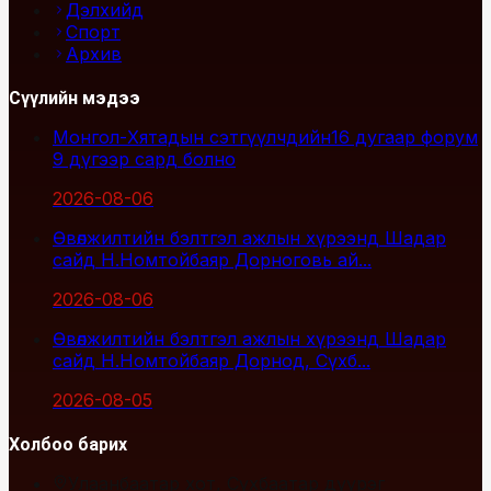
Дэлхийд
Спорт
Архив
Сүүлийн мэдээ
Монгол-Хятадын сэтгүүлчдийн16 дугаар форум
9 дүгээр сард болно
2026-08-06
Өвөлжилтийн бэлтгэл ажлын хүрээнд Шадар
сайд Н.Номтойбаяр Дорноговь ай...
2026-08-06
Өвөлжилтийн бэлтгэл ажлын хүрээнд Шадар
сайд Н.Номтойбаяр Дорнод, Сүхб...
2026-08-05
Холбоо барих
Улаанбаатар хот, Сүхбаатар дүүрэг