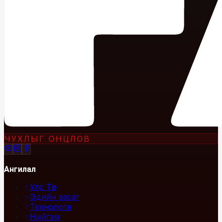
ЧУХЛЫГ ОНЦЛОВ
Ангилал
Улс Төр
Эдийн засаг
Технологи
Нийгэм