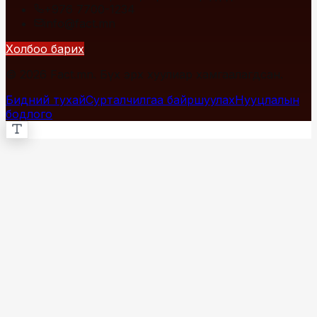
+976 7700-1234
info@fact.mn
Холбоо барих
© 2026 Fact.mn. Бүх эрх хуулиар хамгаалагдсан.
Бидний тухай
Сурталчилгаа байршуулах
Нууцлалын
бодлого