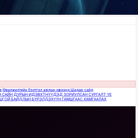
жилтийн бэлтгэл ажлын хүрээнд Шадар сайд
Н ДУРЫН ИДЭВХТНҮҮДЭД ЗОРИУЛСАН СУРГАЛТ ҮЕ
 БАЙДЛЫН БҮРЭЛДЭХҮҮН ГАМШГААС ХАМГААЛАХ