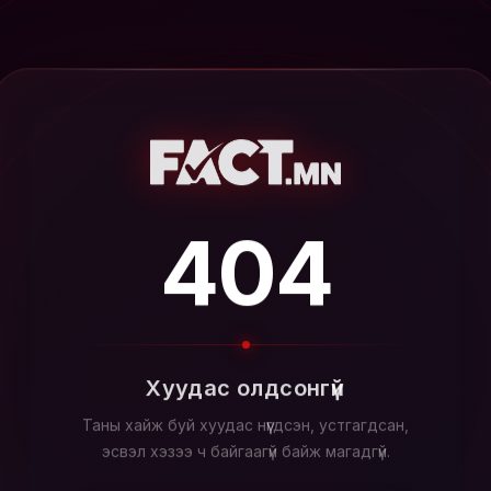
404
Хуудас олдсонгүй
Таны хайж буй хуудас нүүгдсэн, устгагдсан,
эсвэл хэзээ ч байгаагүй байж магадгүй.