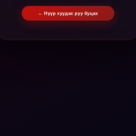
← Нүүр хуудас руу буцах