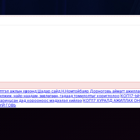
ажлын хүрээнд Шадар сайд Н.Номтойбаяр Дорноговь аймагт ажиллав
|
Өвөл
 найр наадам, зөвлөгөөн, гадаад томилолтыг хориглолоо
|
КОП17-ЫН САЙ
цсан дэд хорооноос мэдээлэл хийлээ
|
КОП17 ХУРАЛД АЖИЛЛАХ ОНЦГОЙ
ВЬ