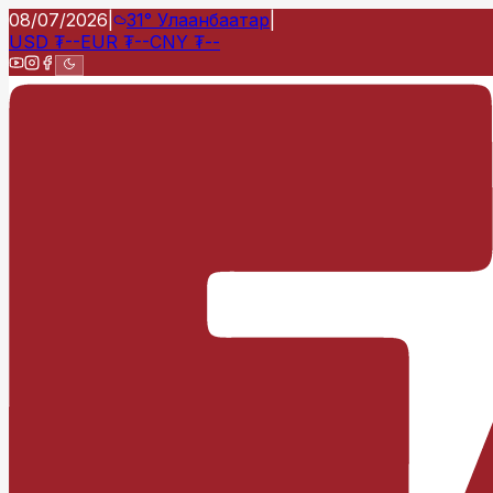
08/07/2026
|
31°
Улаанбаатар
|
USD
₮
--
EUR
₮
--
CNY
₮
--