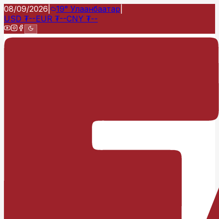
08/09/2026
|
19°
Улаанбаатар
|
USD
₮
--
EUR
₮
--
CNY
₮
--