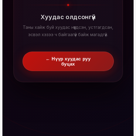
Хуудас олдсонгүй
Таны хайж буй хуудас нүүгдсэн, устгагдсан,
эсвэл хэзээ ч байгаагүй байж магадгүй.
← Нүүр хуудас руу
буцах