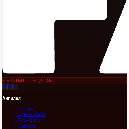
ЧУХЛЫГ ОНЦЛОВ
Ангилал
Улс Төр
Эдийн засаг
Технологи
Нийгэм