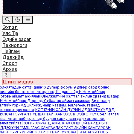
Эхлэл
Улс Төр
Эдийн засаг
Технологи
Нийгэм
Дэлхийд
Спорт
Архив
Шинэ мэдээ
-Хятадын сэтгүүлчдийн16 дугаар форум 9 дүгээр сард болно
|
лтийн бэлтгэл ажлын хүрээнд Шадар сайд Н.Номтойбаяр
овь аймагт ажиллав
|
Өвөлжилтийн бэлтгэл ажлын хүрээнд Шадар
.Номтойбаяр Дорнод, Сүхбаатар аймагт ажиллав
|
Бүх шатанд
тийн горимд шилжиж, найр наадам, зөвлөгөөн, гадаад
лтыг хориглолоо
|
КОП17-ЫН САЙН ДУРЫН ИДЭВХТНҮҮДЭД
ЛСАН СУРГАЛТ ҮЕ ШАТТАЙГААР ЭХЭЛЛЭЭ
|
КОП17: Соёл, аялал
алын хөтөлбөр, зочид буудал хариуцсан дэд хорооноос
эл хийлээ
|
КОП17 ХУРАЛД АЖИЛЛАХ ОНЦГОЙ БАЙДЛЫН
ДЭХҮҮН ГАМШГААС ХАМГААЛАХ ТАКТИКИЙН ХАМТАРСАН
ГА СУРГУУЛИЙГ ЗОХИОН БАЙГУУЛЛАА
|
ТААНАГҮЙ ГОВЬ