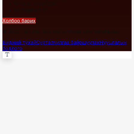
+976 7700-1234
info@fact.mn
Холбоо барих
© 2026 Fact.mn. Бүх эрх хуулиар хамгаалагдсан.
Бидний тухай
Сурталчилгаа байршуулах
Нууцлалын
бодлого