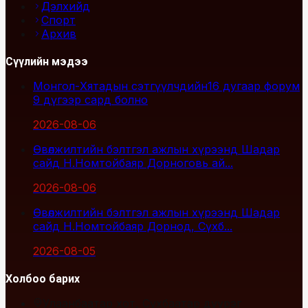
Дэлхийд
Спорт
Архив
Сүүлийн мэдээ
Монгол-Хятадын сэтгүүлчдийн16 дугаар форум
9 дүгээр сард болно
2026-08-06
Өвөлжилтийн бэлтгэл ажлын хүрээнд Шадар
сайд Н.Номтойбаяр Дорноговь ай...
2026-08-06
Өвөлжилтийн бэлтгэл ажлын хүрээнд Шадар
сайд Н.Номтойбаяр Дорнод, Сүхб...
2026-08-05
Холбоо барих
Улаанбаатар хот, Сүхбаатар дүүрэг