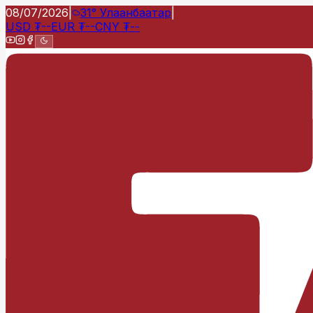
08/07/2026
|
31°
Улаанбаатар
|
USD
₮
--
EUR
₮
--
CNY
₮
--