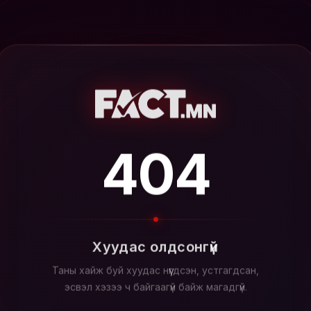
404
Хуудас олдсонгүй
Таны хайж буй хуудас нүүгдсэн, устгагдсан,
эсвэл хэзээ ч байгаагүй байж магадгүй.