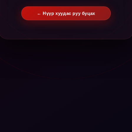
← Нүүр хуудас руу буцах