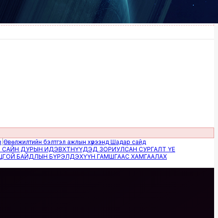
жилтийн бэлтгэл ажлын хүрээнд Шадар сайд
Н ДУРЫН ИДЭВХТНҮҮДЭД ЗОРИУЛСАН СУРГАЛТ ҮЕ
 БАЙДЛЫН БҮРЭЛДЭХҮҮН ГАМШГААС ХАМГААЛАХ