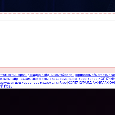
ажлын хүрээнд Шадар сайд Н.Номтойбаяр Дорноговь аймагт ажиллав
|
Өвөл
 найр наадам, зөвлөгөөн, гадаад томилолтыг хориглолоо
|
КОП17-ЫН САЙ
цсан дэд хорооноос мэдээлэл хийлээ
|
КОП17 ХУРАЛД АЖИЛЛАХ ОНЦГОЙ
ВЬ