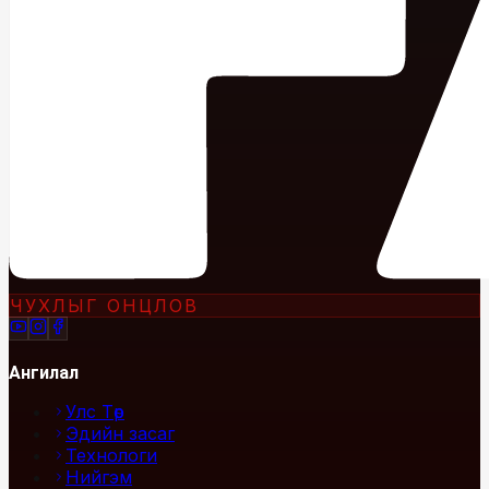
ЧУХЛЫГ ОНЦЛОВ
Ангилал
Улс Төр
Эдийн засаг
Технологи
Нийгэм