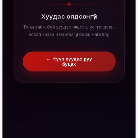
Хуудас олдсонгүй
Таны хайж буй хуудас нүүгдсэн, устгагдсан,
эсвэл хэзээ ч байгаагүй байж магадгүй.
← Нүүр хуудас руу
буцах