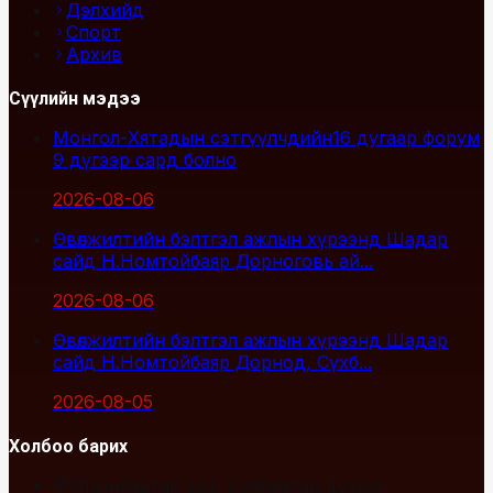
Дэлхийд
Спорт
Архив
Сүүлийн мэдээ
Монгол-Хятадын сэтгүүлчдийн16 дугаар форум
9 дүгээр сард болно
2026-08-06
Өвөлжилтийн бэлтгэл ажлын хүрээнд Шадар
сайд Н.Номтойбаяр Дорноговь ай...
2026-08-06
Өвөлжилтийн бэлтгэл ажлын хүрээнд Шадар
сайд Н.Номтойбаяр Дорнод, Сүхб...
2026-08-05
Холбоо барих
Улаанбаатар хот, Сүхбаатар дүүрэг