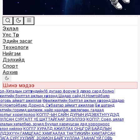
Эхлэл
Улс Төр
Эдийн засаг
Технологи
Нийгэм
Дэлхийд
Спорт
Архив
Шинэ мэдээ
-Хятадын сэтгүүлчдийн16 дугаар форум 9 дүгээр сард болно
|
лтийн бэлтгэл ажлын хүрээнд Шадар сайд Н.Номтойбаяр
овь аймагт ажиллав
|
Өвөлжилтийн бэлтгэл ажлын хүрээнд Шадар
.Номтойбаяр Дорнод, Сүхбаатар аймагт ажиллав
|
Бүх шатанд
тийн горимд шилжиж, найр наадам, зөвлөгөөн, гадаад
лтыг хориглолоо
|
КОП17-ЫН САЙН ДУРЫН ИДЭВХТНҮҮДЭД
ЛСАН СУРГАЛТ ҮЕ ШАТТАЙГААР ЭХЭЛЛЭЭ
|
КОП17: Соёл, аялал
алын хөтөлбөр, зочид буудал хариуцсан дэд хорооноос
эл хийлээ
|
КОП17 ХУРАЛД АЖИЛЛАХ ОНЦГОЙ БАЙДЛЫН
ДЭХҮҮН ГАМШГААС ХАМГААЛАХ ТАКТИКИЙН ХАМТАРСАН
ГА СУРГУУЛИЙГ ЗОХИОН БАЙГУУЛЛАА
|
ТААНАГҮЙ ГОВЬ