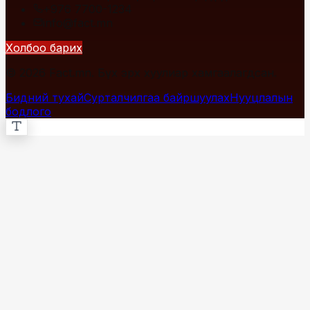
+976 7700-1234
info@fact.mn
Холбоо барих
© 2026 Fact.mn. Бүх эрх хуулиар хамгаалагдсан.
Бидний тухай
Сурталчилгаа байршуулах
Нууцлалын
бодлого