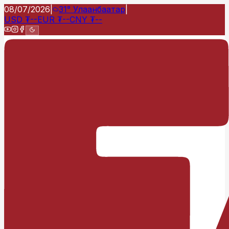
08/07/2026
|
31°
Улаанбаатар
|
USD
₮
--
EUR
₮
--
CNY
₮
--