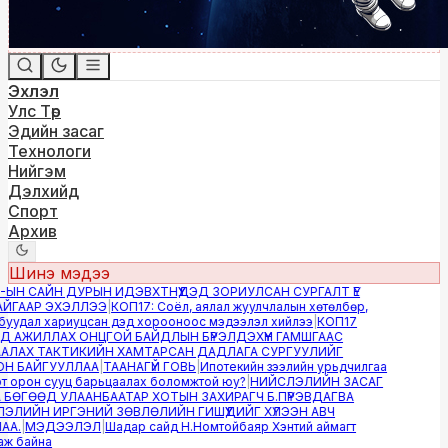
Эхлэл
Улс Төр
Эдийн засаг
Технологи
Нийгэм
Дэлхийд
Спорт
Архив
Шинэ мэдээ
ЫН САЙН ДУРЫН ИДЭВХТНҮҮДЭД ЗОРИУЛСАН СУРГАЛТ ҮЕ
ГААР ЭХЭЛЛЭЭ
|
КОП17: Соёл, аялал жуулчлалын хөтөлбөр,
уудал хариуцсан дэд хорооноос мэдээлэл хийлээ
|
КОП17
 АЖИЛЛАХ ОНЦГОЙ БАЙДЛЫН БҮРЭЛДЭХҮҮН ГАМШГААС
ЛАХ ТАКТИКИЙН ХАМТАРСАН ДАДЛАГА СУРГУУЛИЙГ
 БАЙГУУЛЛАА
|
ТААНАГҮЙ ГОВЬ
|
Ипотекийн зээлийн урьдчилгаа
 орон сууц барьцаалах боломжтой юу?
|
НИЙСЛЭЛИЙН ЗАСАГ
БӨГӨӨД УЛААНБААТАР ХОТЫН ЗАХИРАГЧ Б.ПҮРЭВДАГВА
ЛИЙН ИРГЭНИЙ ЗӨВЛӨЛИЙН ГИШҮҮДИЙГ ХҮЛЭЭН АВЧ
А.
|
МЭДЭЭЛЭЛ
|
Шадар сайд Н.Номтойбаяр Хэнтий аймагт
 байна