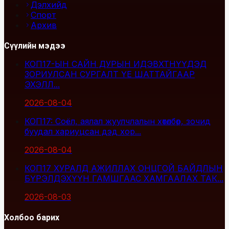
Дэлхийд
Спорт
Архив
Сүүлийн мэдээ
КОП17-ЫН САЙН ДУРЫН ИДЭВХТНҮҮДЭД
ЗОРИУЛСАН СУРГАЛТ ҮЕ ШАТТАЙГААР
ЭХЭЛЛ...
2026-08-04
КОП17: Соёл, аялал жуулчлалын хөтөлбөр, зочид
буудал хариуцсан дэд хор...
2026-08-04
КОП17 ХУРАЛД АЖИЛЛАХ ОНЦГОЙ БАЙДЛЫН
БҮРЭЛДЭХҮҮН ГАМШГААС ХАМГААЛАХ ТАК...
2026-08-03
Холбоо барих