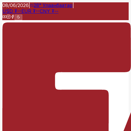
08/06/2026
|
28°
Улаанбаатар
|
USD
₮
--
EUR
₮
--
CNY
₮
--