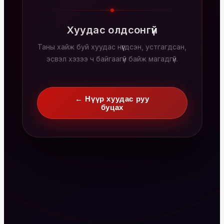
Хуудас олдсонгүй
Таны хайж буй хуудас нүүгдсэн, устгагдсан,
эсвэл хэзээ ч байгаагүй байж магадгүй.
← Нүүр хуудас руу
буцах