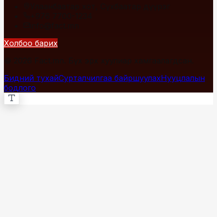
Улаанбаатар хот, Сүхбаатар дүүрэг
+976 7700-1234
info@fact.mn
Холбоо барих
© 2026 Fact.mn. Бүх эрх хуулиар хамгаалагдсан.
Бидний тухай
Сурталчилгаа байршуулах
Нууцлалын
бодлого