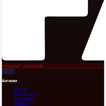
ЧУХЛЫГ ОНЦЛОВ
Ангилал
Улс Төр
Эдийн засаг
Технологи
Нийгэм