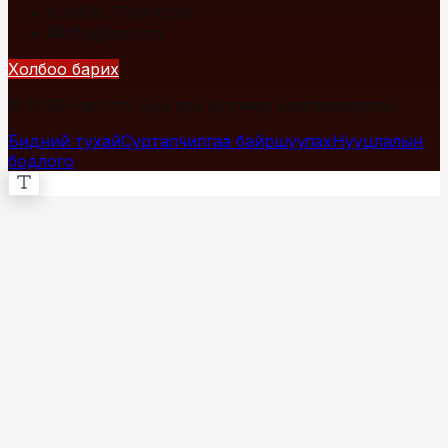
+976 7700-1234
info@fact.mn
Холбоо барих
© 2026 Fact.mn. Бүх эрх хуулиар хамгаалагдсан.
Бидний тухай
Сурталчилгаа байршуулах
Нууцлалын
бодлого