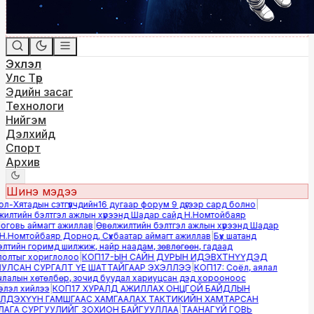
Эхлэл
Улс Төр
Эдийн засаг
Технологи
Нийгэм
Дэлхийд
Спорт
Архив
Шинэ мэдээ
-Хятадын сэтгүүлчдийн16 дугаар форум 9 дүгээр сард болно
|
лтийн бэлтгэл ажлын хүрээнд Шадар сайд Н.Номтойбаяр
овь аймагт ажиллав
|
Өвөлжилтийн бэлтгэл ажлын хүрээнд Шадар
.Номтойбаяр Дорнод, Сүхбаатар аймагт ажиллав
|
Бүх шатанд
тийн горимд шилжиж, найр наадам, зөвлөгөөн, гадаад
лтыг хориглолоо
|
КОП17-ЫН САЙН ДУРЫН ИДЭВХТНҮҮДЭД
ЛСАН СУРГАЛТ ҮЕ ШАТТАЙГААР ЭХЭЛЛЭЭ
|
КОП17: Соёл, аялал
алын хөтөлбөр, зочид буудал хариуцсан дэд хорооноос
эл хийлээ
|
КОП17 ХУРАЛД АЖИЛЛАХ ОНЦГОЙ БАЙДЛЫН
ДЭХҮҮН ГАМШГААС ХАМГААЛАХ ТАКТИКИЙН ХАМТАРСАН
ГА СУРГУУЛИЙГ ЗОХИОН БАЙГУУЛЛАА
|
ТААНАГҮЙ ГОВЬ