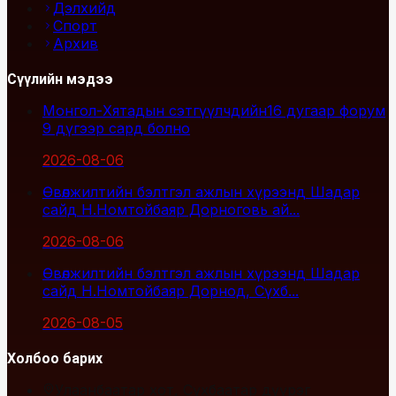
Дэлхийд
Спорт
Архив
Сүүлийн мэдээ
Монгол-Хятадын сэтгүүлчдийн16 дугаар форум
9 дүгээр сард болно
2026-08-06
Өвөлжилтийн бэлтгэл ажлын хүрээнд Шадар
сайд Н.Номтойбаяр Дорноговь ай...
2026-08-06
Өвөлжилтийн бэлтгэл ажлын хүрээнд Шадар
сайд Н.Номтойбаяр Дорнод, Сүхб...
2026-08-05
Холбоо барих
Улаанбаатар хот, Сүхбаатар дүүрэг