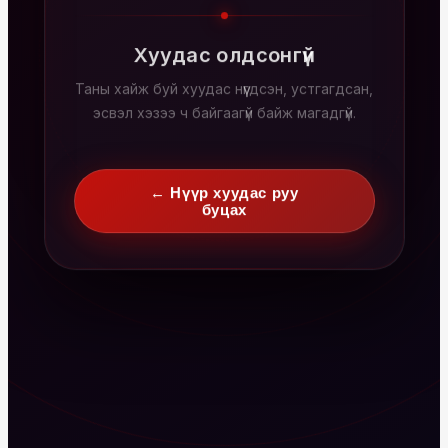
Хуудас олдсонгүй
Таны хайж буй хуудас нүүгдсэн, устгагдсан,
эсвэл хэзээ ч байгаагүй байж магадгүй.
← Нүүр хуудас руу
буцах