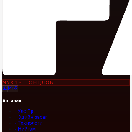
ЧУХЛЫГ ОНЦЛОВ
Ангилал
Улс Төр
Эдийн засаг
Технологи
Нийгэм