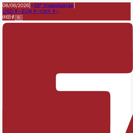
08/06/2026
|
29°
Улаанбаатар
|
USD
₮
--
EUR
₮
--
CNY
₮
--