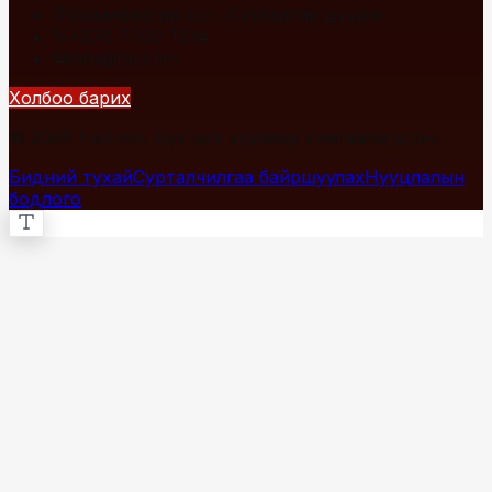
Улаанбаатар хот, Сүхбаатар дүүрэг
+976 7700-1234
info@fact.mn
Холбоо барих
© 2026 Fact.mn. Бүх эрх хуулиар хамгаалагдсан.
Бидний тухай
Сурталчилгаа байршуулах
Нууцлалын
бодлого