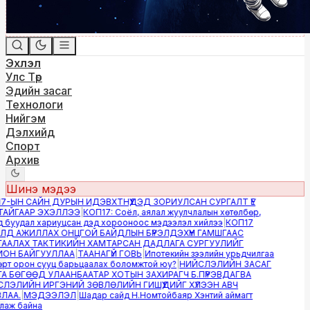
Эхлэл
Улс Төр
Эдийн засаг
Технологи
Нийгэм
Дэлхийд
Спорт
Архив
Шинэ мэдээ
-ЫН САЙН ДУРЫН ИДЭВХТНҮҮДЭД ЗОРИУЛСАН СУРГАЛТ ҮЕ
ЙГААР ЭХЭЛЛЭЭ
|
КОП17: Соёл, аялал жуулчлалын хөтөлбөр,
буудал хариуцсан дэд хорооноос мэдээлэл хийлээ
|
КОП17
Д АЖИЛЛАХ ОНЦГОЙ БАЙДЛЫН БҮРЭЛДЭХҮҮН ГАМШГААС
АЛАХ ТАКТИКИЙН ХАМТАРСАН ДАДЛАГА СУРГУУЛИЙГ
Н БАЙГУУЛЛАА
|
ТААНАГҮЙ ГОВЬ
|
Ипотекийн зээлийн урьдчилгаа
т орон сууц барьцаалах боломжтой юу?
|
НИЙСЛЭЛИЙН ЗАСАГ
 БӨГӨӨД УЛААНБААТАР ХОТЫН ЗАХИРАГЧ Б.ПҮРЭВДАГВА
ЭЛИЙН ИРГЭНИЙ ЗӨВЛӨЛИЙН ГИШҮҮДИЙГ ХҮЛЭЭН АВЧ
АА.
|
МЭДЭЭЛЭЛ
|
Шадар сайд Н.Номтойбаяр Хэнтий аймагт
аж байна