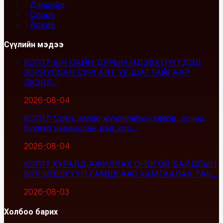
Дэлхийд
Спорт
Архив
Сүүлийн мэдээ
КОП17-ЫН САЙН ДУРЫН ИДЭВХТНҮҮДЭД
ЗОРИУЛСАН СУРГАЛТ ҮЕ ШАТТАЙГААР
ЭХЭЛЛ...
2026-08-04
КОП17: Соёл, аялал жуулчлалын хөтөлбөр, зочид
буудал хариуцсан дэд хор...
2026-08-04
КОП17 ХУРАЛД АЖИЛЛАХ ОНЦГОЙ БАЙДЛЫН
БҮРЭЛДЭХҮҮН ГАМШГААС ХАМГААЛАХ ТАК...
2026-08-03
Холбоо барих