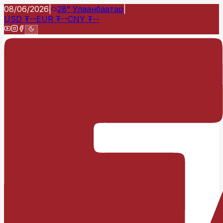
08/06/2026
|
28°
Улаанбаатар
|
USD
₮
--
EUR
₮
--
CNY
₮
--