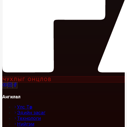
ЧУХЛЫГ ОНЦЛОВ
Ангилал
Улс Төр
Эдийн засаг
Технологи
Нийгэм