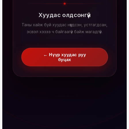
Хуудас олдсонгүй
Таны хайж буй хуудас нүүгдсэн, устгагдсан,
эсвэл хэзээ ч байгаагүй байж магадгүй.
← Нүүр хуудас руу
буцах