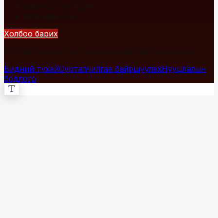
+976 7700-1234
info@fact.mn
Холбоо барих
© 2026 Fact.mn. Бүх эрх хуулиар хамгаалагдсан.
Бидний тухай
Сурталчилгаа байршуулах
Нууцлалын
бодлого