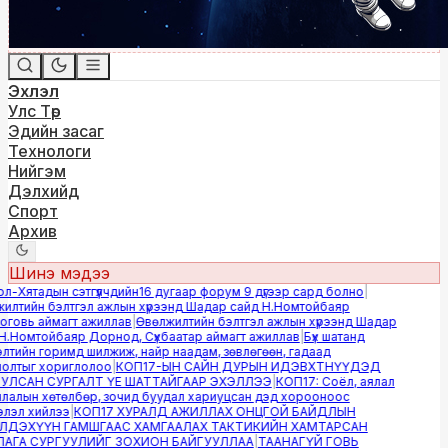
Эхлэл
Улс Төр
Эдийн засаг
Технологи
Нийгэм
Дэлхийд
Спорт
Архив
Шинэ мэдээ
-Хятадын сэтгүүлчдийн16 дугаар форум 9 дүгээр сард болно
|
лтийн бэлтгэл ажлын хүрээнд Шадар сайд Н.Номтойбаяр
овь аймагт ажиллав
|
Өвөлжилтийн бэлтгэл ажлын хүрээнд Шадар
.Номтойбаяр Дорнод, Сүхбаатар аймагт ажиллав
|
Бүх шатанд
тийн горимд шилжиж, найр наадам, зөвлөгөөн, гадаад
лтыг хориглолоо
|
КОП17-ЫН САЙН ДУРЫН ИДЭВХТНҮҮДЭД
ЛСАН СУРГАЛТ ҮЕ ШАТТАЙГААР ЭХЭЛЛЭЭ
|
КОП17: Соёл, аялал
алын хөтөлбөр, зочид буудал хариуцсан дэд хорооноос
эл хийлээ
|
КОП17 ХУРАЛД АЖИЛЛАХ ОНЦГОЙ БАЙДЛЫН
ДЭХҮҮН ГАМШГААС ХАМГААЛАХ ТАКТИКИЙН ХАМТАРСАН
ГА СУРГУУЛИЙГ ЗОХИОН БАЙГУУЛЛАА
|
ТААНАГҮЙ ГОВЬ