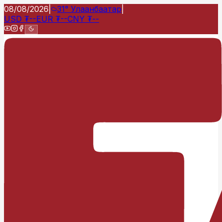
08/08/2026
|
31°
Улаанбаатар
|
USD
₮
--
EUR
₮
--
CNY
₮
--