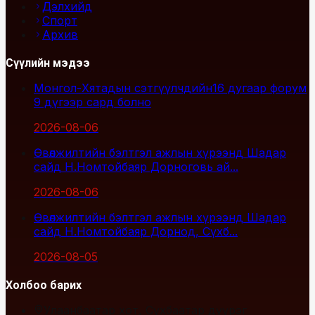
Дэлхийд
Спорт
Архив
Сүүлийн мэдээ
Монгол-Хятадын сэтгүүлчдийн16 дугаар форум
9 дүгээр сард болно
2026-08-06
Өвөлжилтийн бэлтгэл ажлын хүрээнд Шадар
сайд Н.Номтойбаяр Дорноговь ай...
2026-08-06
Өвөлжилтийн бэлтгэл ажлын хүрээнд Шадар
сайд Н.Номтойбаяр Дорнод, Сүхб...
2026-08-05
Холбоо барих
Улаанбаатар хот, Сүхбаатар дүүрэг