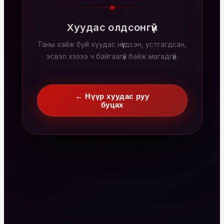
Хуудас олдсонгүй
Таны хайж буй хуудас нүүгдсэн, устгагдсан,
эсвэл хэзээ ч байгаагүй байж магадгүй.
← Нүүр хуудас руу
буцах