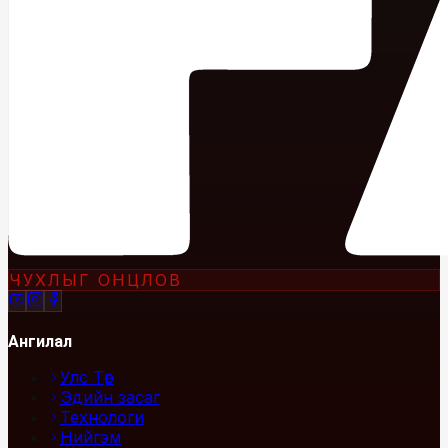
ЧУХЛЫГ ОНЦЛОВ
Ангилал
Улс Төр
Эдийн засаг
Технологи
Нийгэм