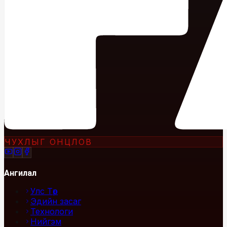
ЧУХЛЫГ ОНЦЛОВ
Ангилал
Улс Төр
Эдийн засаг
Технологи
Нийгэм