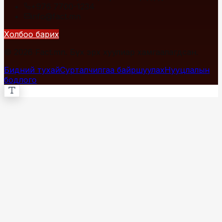
+976 7700-1234
info@fact.mn
Холбоо барих
© 2026 Fact.mn. Бүх эрх хуулиар хамгаалагдсан.
Бидний тухай
Сурталчилгаа байршуулах
Нууцлалын
бодлого