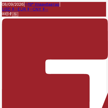
08/09/2026
|
19°
Улаанбаатар
|
USD
₮
--
EUR
₮
--
CNY
₮
--