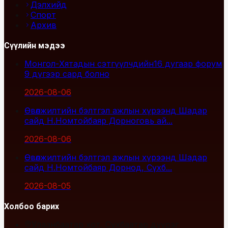
Дэлхийд
Спорт
Архив
Сүүлийн мэдээ
Монгол-Хятадын сэтгүүлчдийн16 дугаар форум
9 дүгээр сард болно
2026-08-06
Өвөлжилтийн бэлтгэл ажлын хүрээнд Шадар
сайд Н.Номтойбаяр Дорноговь ай...
2026-08-06
Өвөлжилтийн бэлтгэл ажлын хүрээнд Шадар
сайд Н.Номтойбаяр Дорнод, Сүхб...
2026-08-05
Холбоо барих
Улаанбаатар хот, Сүхбаатар дүүрэг