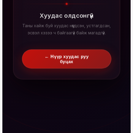
Хуудас олдсонгүй
Таны хайж буй хуудас нүүгдсэн, устгагдсан,
эсвэл хэзээ ч байгаагүй байж магадгүй.
← Нүүр хуудас руу
буцах