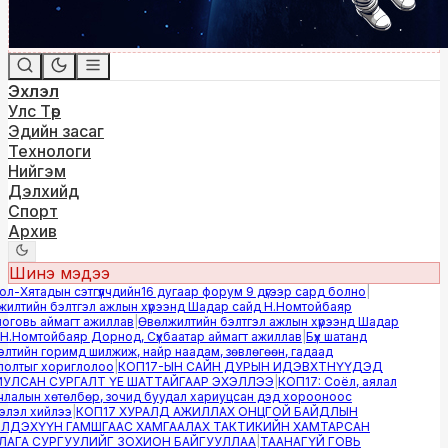
Эхлэл
Улс Төр
Эдийн засаг
Технологи
Нийгэм
Дэлхийд
Спорт
Архив
Шинэ мэдээ
-Хятадын сэтгүүлчдийн16 дугаар форум 9 дүгээр сард болно
|
лтийн бэлтгэл ажлын хүрээнд Шадар сайд Н.Номтойбаяр
овь аймагт ажиллав
|
Өвөлжилтийн бэлтгэл ажлын хүрээнд Шадар
.Номтойбаяр Дорнод, Сүхбаатар аймагт ажиллав
|
Бүх шатанд
тийн горимд шилжиж, найр наадам, зөвлөгөөн, гадаад
лтыг хориглолоо
|
КОП17-ЫН САЙН ДУРЫН ИДЭВХТНҮҮДЭД
ЛСАН СУРГАЛТ ҮЕ ШАТТАЙГААР ЭХЭЛЛЭЭ
|
КОП17: Соёл, аялал
алын хөтөлбөр, зочид буудал хариуцсан дэд хорооноос
эл хийлээ
|
КОП17 ХУРАЛД АЖИЛЛАХ ОНЦГОЙ БАЙДЛЫН
ДЭХҮҮН ГАМШГААС ХАМГААЛАХ ТАКТИКИЙН ХАМТАРСАН
ГА СУРГУУЛИЙГ ЗОХИОН БАЙГУУЛЛАА
|
ТААНАГҮЙ ГОВЬ