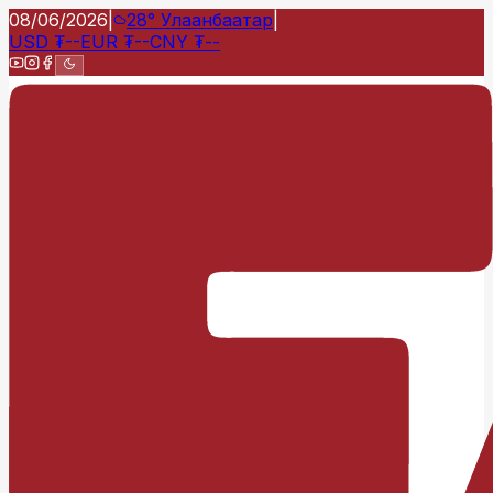
08/06/2026
|
28°
Улаанбаатар
|
USD
₮
--
EUR
₮
--
CNY
₮
--