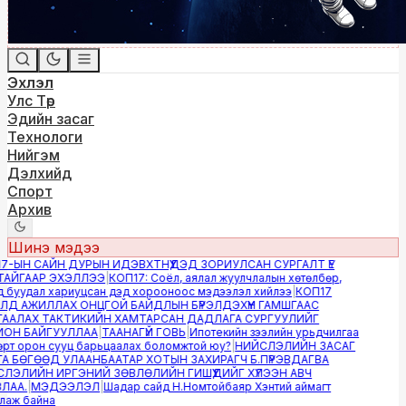
Эхлэл
Улс Төр
Эдийн засаг
Технологи
Нийгэм
Дэлхийд
Спорт
Архив
Шинэ мэдээ
-ЫН САЙН ДУРЫН ИДЭВХТНҮҮДЭД ЗОРИУЛСАН СУРГАЛТ ҮЕ
ЙГААР ЭХЭЛЛЭЭ
|
КОП17: Соёл, аялал жуулчлалын хөтөлбөр,
буудал хариуцсан дэд хорооноос мэдээлэл хийлээ
|
КОП17
Д АЖИЛЛАХ ОНЦГОЙ БАЙДЛЫН БҮРЭЛДЭХҮҮН ГАМШГААС
АЛАХ ТАКТИКИЙН ХАМТАРСАН ДАДЛАГА СУРГУУЛИЙГ
Н БАЙГУУЛЛАА
|
ТААНАГҮЙ ГОВЬ
|
Ипотекийн зээлийн урьдчилгаа
т орон сууц барьцаалах боломжтой юу?
|
НИЙСЛЭЛИЙН ЗАСАГ
 БӨГӨӨД УЛААНБААТАР ХОТЫН ЗАХИРАГЧ Б.ПҮРЭВДАГВА
ЭЛИЙН ИРГЭНИЙ ЗӨВЛӨЛИЙН ГИШҮҮДИЙГ ХҮЛЭЭН АВЧ
АА.
|
МЭДЭЭЛЭЛ
|
Шадар сайд Н.Номтойбаяр Хэнтий аймагт
аж байна