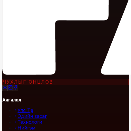
ЧУХЛЫГ ОНЦЛОВ
Ангилал
Улс Төр
Эдийн засаг
Технологи
Нийгэм