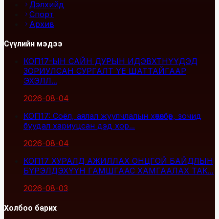
Дэлхийд
Спорт
Архив
Сүүлийн мэдээ
КОП17-ЫН САЙН ДУРЫН ИДЭВХТНҮҮДЭД
ЗОРИУЛСАН СУРГАЛТ ҮЕ ШАТТАЙГААР
ЭХЭЛЛ...
2026-08-04
КОП17: Соёл, аялал жуулчлалын хөтөлбөр, зочид
буудал хариуцсан дэд хор...
2026-08-04
КОП17 ХУРАЛД АЖИЛЛАХ ОНЦГОЙ БАЙДЛЫН
БҮРЭЛДЭХҮҮН ГАМШГААС ХАМГААЛАХ ТАК...
2026-08-03
Холбоо барих