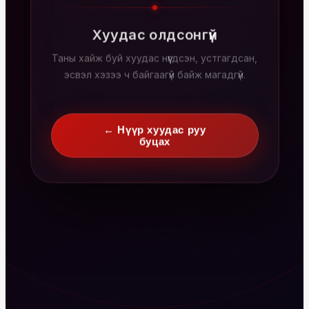
Хуудас олдсонгүй
Таны хайж буй хуудас нүүгдсэн, устгагдсан,
эсвэл хэзээ ч байгаагүй байж магадгүй.
← Нүүр хуудас руу
буцах