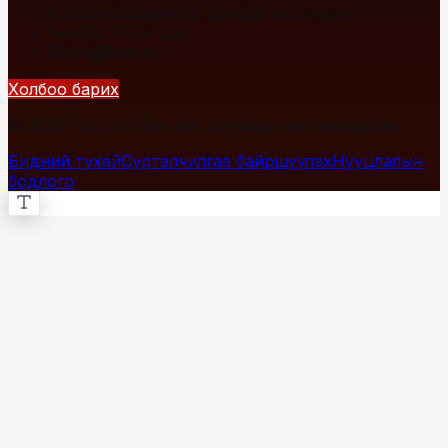
Улаанбаатар хот, Сүхбаатар дүүрэг
+976 7700-1234
info@fact.mn
Холбоо барих
© 2026 Fact.mn. Бүх эрх хуулиар хамгаалагдсан.
Бидний тухай
Сурталчилгаа байршуулах
Нууцлалын
бодлого