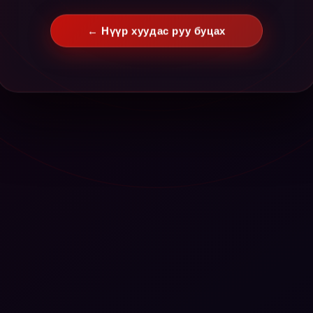
← Нүүр хуудас руу буцах