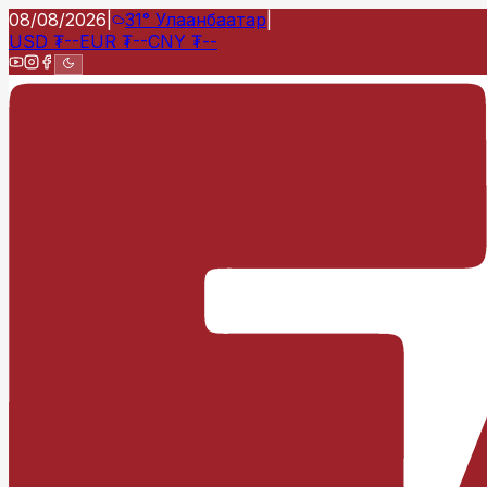
08/08/2026
|
31°
Улаанбаатар
|
USD
₮
--
EUR
₮
--
CNY
₮
--