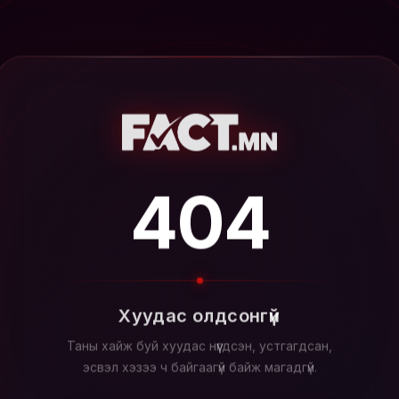
404
Хуудас олдсонгүй
Таны хайж буй хуудас нүүгдсэн, устгагдсан,
эсвэл хэзээ ч байгаагүй байж магадгүй.