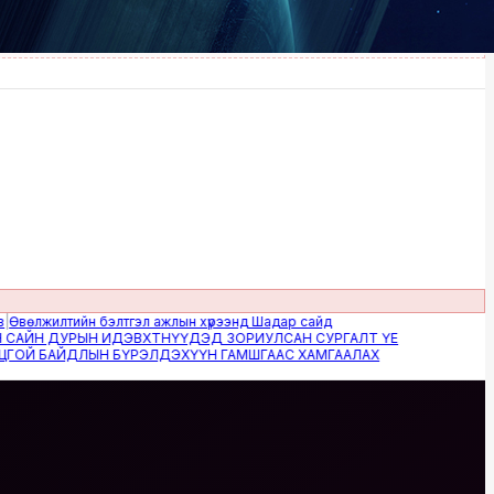
жилтийн бэлтгэл ажлын хүрээнд Шадар сайд
Н ДУРЫН ИДЭВХТНҮҮДЭД ЗОРИУЛСАН СУРГАЛТ ҮЕ
 БАЙДЛЫН БҮРЭЛДЭХҮҮН ГАМШГААС ХАМГААЛАХ