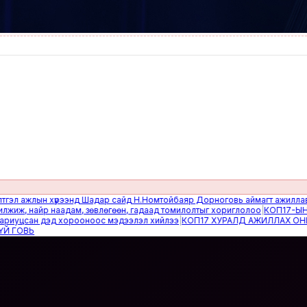
ажлын хүрээнд Шадар сайд Н.Номтойбаяр Дорноговь аймагт ажиллав
|
Өвөл
 найр наадам, зөвлөгөөн, гадаад томилолтыг хориглолоо
|
КОП17-ЫН САЙ
цсан дэд хорооноос мэдээлэл хийлээ
|
КОП17 ХУРАЛД АЖИЛЛАХ ОНЦГОЙ
ВЬ