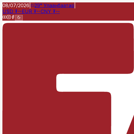
08/07/2026
|
29°
Улаанбаатар
|
USD
₮
--
EUR
₮
--
CNY
₮
--