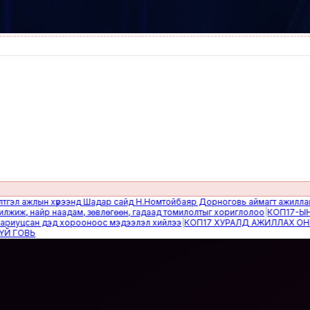
ажлын хүрээнд Шадар сайд Н.Номтойбаяр Дорноговь аймагт ажиллав
|
Өвөл
 найр наадам, зөвлөгөөн, гадаад томилолтыг хориглолоо
|
КОП17-ЫН САЙ
цсан дэд хорооноос мэдээлэл хийлээ
|
КОП17 ХУРАЛД АЖИЛЛАХ ОНЦГОЙ
ВЬ