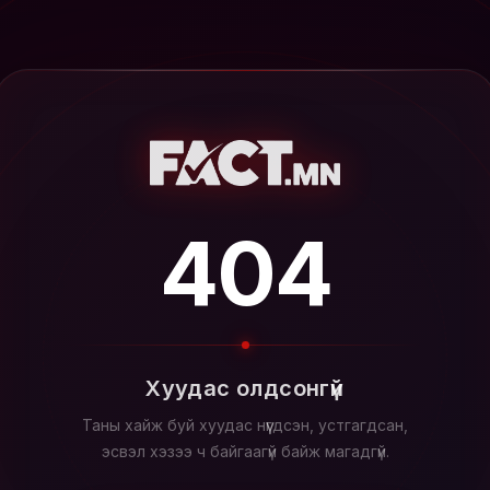
404
Хуудас олдсонгүй
Таны хайж буй хуудас нүүгдсэн, устгагдсан,
эсвэл хэзээ ч байгаагүй байж магадгүй.