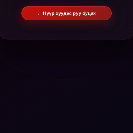
← Нүүр хуудас руу буцах