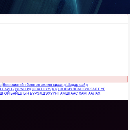
жилтийн бэлтгэл ажлын хүрээнд Шадар сайд
Н ДУРЫН ИДЭВХТНҮҮДЭД ЗОРИУЛСАН СУРГАЛТ ҮЕ
 БАЙДЛЫН БҮРЭЛДЭХҮҮН ГАМШГААС ХАМГААЛАХ