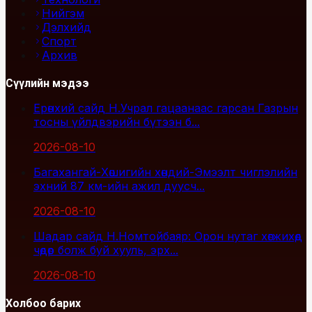
Нийгэм
Дэлхийд
Спорт
Архив
Сүүлийн мэдээ
Ерөнхий сайд Н.Учрал гацаанаас гарсан Газрын
тосны үйлдвэрийн бүтээн б...
2026-08-10
Багахангай-Хөшигийн хөндий-Эмээлт чиглэлийн
эхний 87 км-ийн ажил дуусч...
2026-08-10
Шадар сайд Н.Номтойбаяр: Орон нутаг хөгжихөд
чөдөр болж буй хууль, эрх...
2026-08-10
Холбоо барих