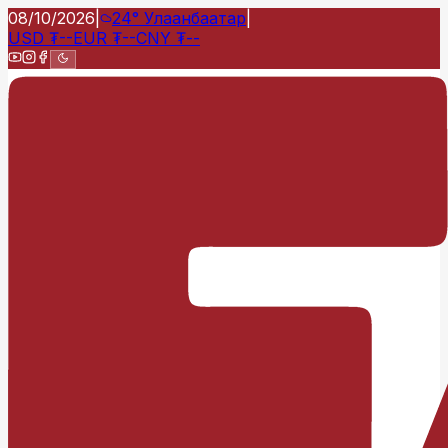
08/10/2026
|
24°
Улаанбаатар
|
USD
₮
--
EUR
₮
--
CNY
₮
--