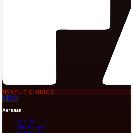
ЧУХЛЫГ ОНЦЛОВ
Ангилал
Улс Төр
Эдийн засаг
Технологи