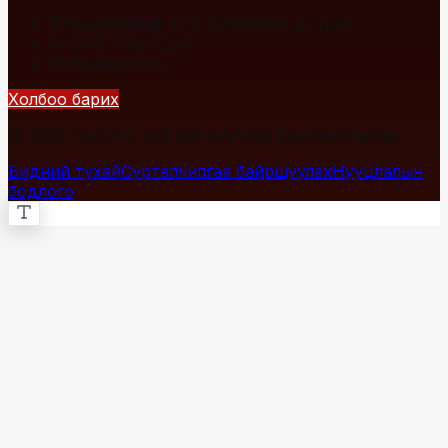
Улаанбаатар хот, Сүхбаатар дүүрэг
+976 7700-1234
info@fact.mn
Холбоо барих
© 2026 Fact.mn. Бүх эрх хуулиар хамгаалагдсан.
Бидний тухай
Сурталчилгаа байршуулах
Нууцлалын
бодлого