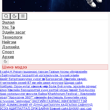
Эхлэл
Улс Төр
Эдийн засаг
Технологи
Нийгэм
Дэлхийд
Спорт
Архив
Шинэ мэдээ
 сайд Н.Учрал гацаанаас гарсан Газрын тосны үйлдвэрийн
байгуулалтыг тасралтгүй үргэлжлүүлж, түүхий эдийн
ийг баталгаажуулах үүрэг өгөв
|
Багахангай-Хөшигийн хөндий-
чиглэлийн эхний 87 км-ийн ажил дуусчээ
|
Шадар сайд
йбаяр: Орон нутаг хөгжихөд чөдөр болж буй хууль, эрхзүйн орчныг
лнэ
|
Хөгжлийн бэрхшээлтэй хүнд ээлтэй улсын төсвийг бүрдүүлэх
ар хэлэлцүүлэг өрнүүлж байна
|
Kharkhorum Festival - Хэвлэлийн
рал
|
"Хархорум 360°" хөгжмийн фестиваль Хүннүгийн үеэс
түүхээр "аялуулна"
|
ЗАСГИЙН ГАЗРААС ХӨНГӨЛӨЛТТЭЙ
ЭР ДЭМЖСЭНИЙ ҮР ДҮНД ШАТАХУУН ХАДГАЛАХ САВНУУД
СЭЭ АШИГЛАЛТАД ОРЖ БАЙНА
|
Ерөнхий сайд БНХАУ-аас сар