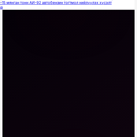
15 мянган тонн АИ-92 автобензин тогтмол нийлүүлэх хүсэлт