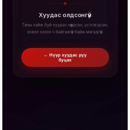
Хуудас олдсонгүй
Таны хайж буй хуудас нүүгдсэн, устгагдсан,
эсвэл хэзээ ч байгаагүй байж магадгүй.
← Нүүр хуудас руу
буцах