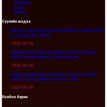
Дэлхийд
Спорт
Архив
Сүүлийн мэдээ
Монгол-Хятадын сэтгүүлчдийн16 дугаар форум
9 дүгээр сард болно
2026-08-06
Өвөлжилтийн бэлтгэл ажлын хүрээнд Шадар
сайд Н.Номтойбаяр Дорноговь ай...
2026-08-06
Өвөлжилтийн бэлтгэл ажлын хүрээнд Шадар
сайд Н.Номтойбаяр Дорнод, Сүхб...
2026-08-05
Холбоо барих
Улаанбаатар хот, Сүхбаатар дүүрэг