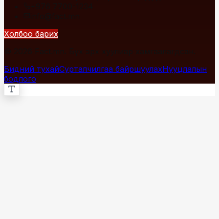
+976 7700-1234
info@fact.mn
Холбоо барих
© 2026 Fact.mn. Бүх эрх хуулиар хамгаалагдсан.
Бидний тухай
Сурталчилгаа байршуулах
Нууцлалын
бодлого