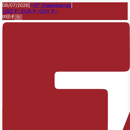
08/07/2026
|
31°
Улаанбаатар
|
USD
₮
--
EUR
₮
--
CNY
₮
--