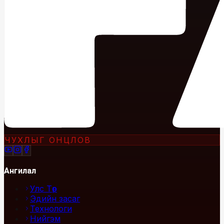
ЧУХЛЫГ ОНЦЛОВ
Ангилал
Улс Төр
Эдийн засаг
Технологи
Нийгэм