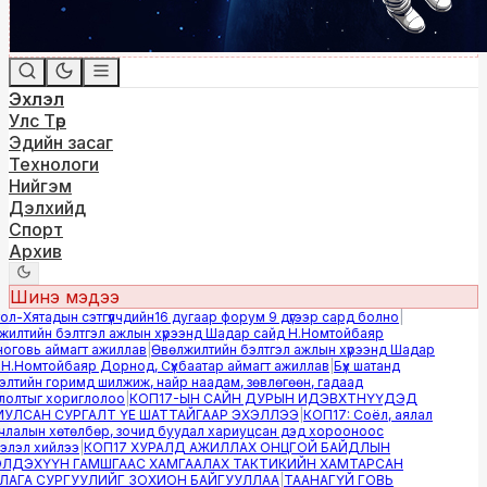
Эхлэл
Улс Төр
Эдийн засаг
Технологи
Нийгэм
Дэлхийд
Спорт
Архив
Шинэ мэдээ
-Хятадын сэтгүүлчдийн16 дугаар форум 9 дүгээр сард болно
|
лтийн бэлтгэл ажлын хүрээнд Шадар сайд Н.Номтойбаяр
овь аймагт ажиллав
|
Өвөлжилтийн бэлтгэл ажлын хүрээнд Шадар
.Номтойбаяр Дорнод, Сүхбаатар аймагт ажиллав
|
Бүх шатанд
тийн горимд шилжиж, найр наадам, зөвлөгөөн, гадаад
лтыг хориглолоо
|
КОП17-ЫН САЙН ДУРЫН ИДЭВХТНҮҮДЭД
ЛСАН СУРГАЛТ ҮЕ ШАТТАЙГААР ЭХЭЛЛЭЭ
|
КОП17: Соёл, аялал
алын хөтөлбөр, зочид буудал хариуцсан дэд хорооноос
эл хийлээ
|
КОП17 ХУРАЛД АЖИЛЛАХ ОНЦГОЙ БАЙДЛЫН
ДЭХҮҮН ГАМШГААС ХАМГААЛАХ ТАКТИКИЙН ХАМТАРСАН
ГА СУРГУУЛИЙГ ЗОХИОН БАЙГУУЛЛАА
|
ТААНАГҮЙ ГОВЬ